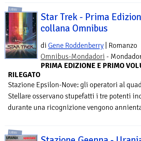
LIBRI
Star Trek - Prima Edizion
collana Omnibus
di
Gene Roddenberry
| Romanzo
Omnibus-Mondadori
- Mondador
PRIMA EDIZIONE E PRIMO VOL
RILEGATO
Stazione Epsilon-Nove: gli operatori al qua
Stellare osservano stupefatti i tre potenti i
durante una ricognizione vengono annientat
LIBRI
Stazione Geenna - Urani