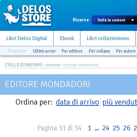
Ricerca
Libri Delos Digital
Ebook
Libri collezionismo
Sfoglia per
Ultimi arrivi
Per editore
Per collana
Per autore
COLLEZIONISMO
>
EDITORI
> EDITORE MONDADORI
EDITORE MONDADORI
Ordina per:
data di arrivo
più vendut
Pagina 31 di 34
1
...
24
25
26
2