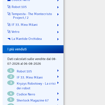
🚀 Robot 105
🚀 Tempesta - The Montecristo
Project / 2
🚀 IF 33. Mino Milani
🚀 Vetro
🔫 La Mantide Orchidea
I più venduti
Dati calcolati sulle vendite dal 08-
07-2026 al 06-08-2026
1
Robot 105
2
IF 33. Mino Milani
3
Kryzys Robotowy - La crisi
dei robot
4
Codice Nero
5
Sherlock Magazine 67