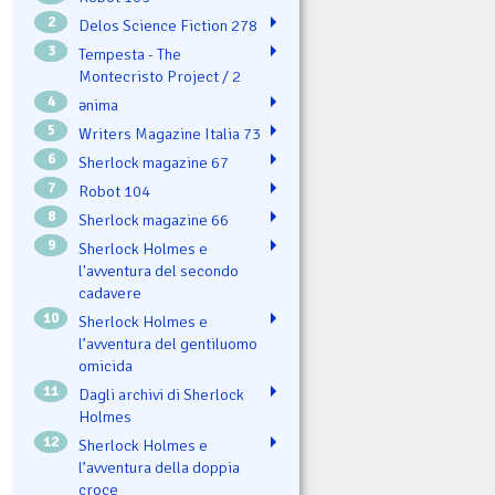
2
Delos Science Fiction 278
3
Tempesta - The
Montecristo Project / 2
4
ənima
5
Writers Magazine Italia 73
6
Sherlock magazine 67
7
Robot 104
8
Sherlock magazine 66
9
Sherlock Holmes e
l'avventura del secondo
cadavere
10
Sherlock Holmes e
l’avventura del gentiluomo
omicida
11
Dagli archivi di Sherlock
Holmes
12
Sherlock Holmes e
l’avventura della doppia
croce