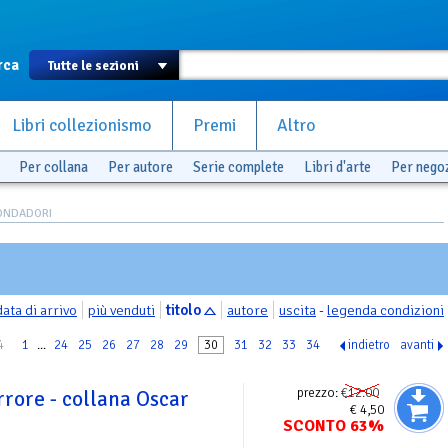
rca
Libri collezionismo
Premi
Altro
Per collana
Per autore
Serie complete
Libri d'arte
Per nego
ONDADORI
data di arrivo
più venduti
titolo
autore
uscita
-
legenda condizioni
4
1
...
24
25
26
27
28
29
30
31
32
33
34
indietro
avanti
prezzo:
€12.00
rrore - collana Oscar
€ 4,50
SCONTO 63%