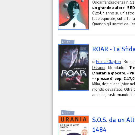
Oscar fantascienza
n. 51
un grande autore !!! 
C2x-Un anno su un’astrona
luce equivale, sulla Terr
Quando gli uomini dell’eq
LIBRI
ROAR - La Sfida
di
Emma Clayton
| Roma
I Grandi
- Mondadori -
Tie
Limitati a giocare. - 
- - prezzo di cop. €.17,0
Mika, dodici anni, vive n
mondo devastato. Oltre qua
animali, trasformandoli in
LIBRI
S.O.S. da un Al
1484