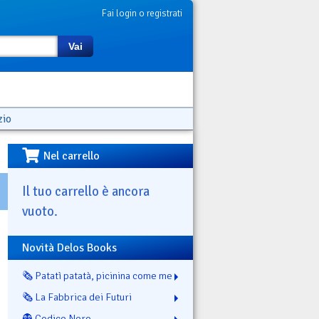
Fai login o registrati
Vai
zio
Nel carrello
Il tuo carrello è ancora
vuoto.
Novità Delos Books
🗞️ Patatì patatà, picinina come me
🗞️ La Fabbrica dei Futuri
👻 Codice Nero