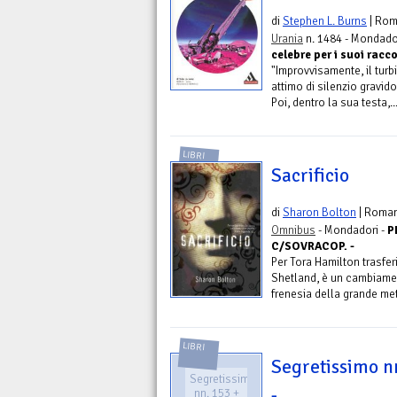
di
Stephen L. Burns
| Ro
Urania
n. 1484 - Mondado
celebre per i suoi racc
"Improvvisamente, il turb
attimo di silenzio gravid
Poi, dentro la sua testa,..
LIBRI
Sacrificio
di
Sharon Bolton
| Roma
Omnibus
- Mondadori -
P
C/SOVRACOP. -
Per Tora Hamilton trasferi
Shetland, è un cambiamen
frenesia della grande metr
LIBRI
Segretissimo n
Segretissimo
-
nn. 153 +