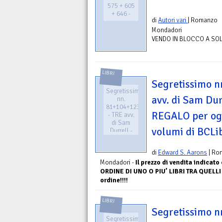
575 + 605
+ 646 -
di
Autori vari
| Romanzo
Mondadori
VENDO IN BLOCCO A SOLI 
LIBRI
Segretissimo n
Segretissimo
avv. di Sam Du
nn.
81+104+123
REGALO per ogn
- TRE avv.
di Sam
volumi di BCLi
Durrell -
OMAGGIO
/ REGALO
di
Edward S. Aarons
| Ro
per ogni
ordine di
Mondadori -
Il prezzo di vendita indicat
altro/i
ORDINE DI UNO O PIU’ LIBRI TRA QUELL
volumi di
ordine!!!!
BCLibri
LIBRI
Segretissimo 
Segretissimo