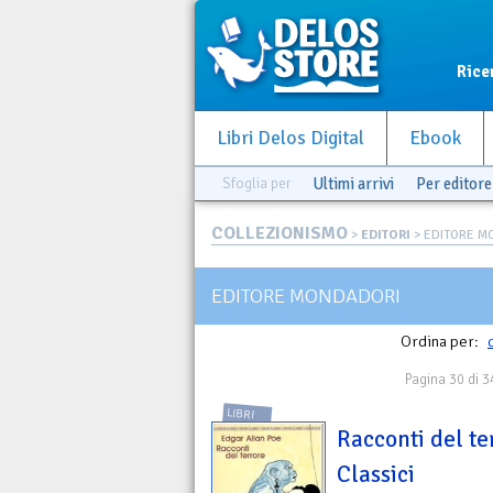
Rice
Libri Delos Digital
Ebook
Sfoglia per
Ultimi arrivi
Per editore
COLLEZIONISMO
>
EDITORI
> EDITORE M
EDITORE MONDADORI
Ordina per:
Pagina 30 di 3
LIBRI
Racconti del te
Classici