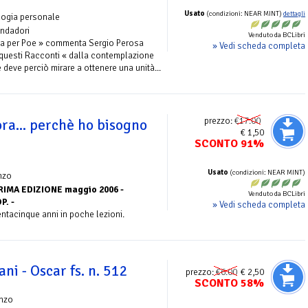
Usato
(condizioni: NEAR MINT)
dettagli
logia personale
ondadori
Venduto da BCLibri
riva per Poe » commenta Sergio Perosa
» Vedi scheda completa
 questi Racconti « dalla contemplazione
te deve perciò mirare a ottenere una unità...
prezzo:
€17.00
ra... perchè ho bisogno
€ 1,50
SCONTO 91%
Usato
(condizioni: NEAR MINT)
nzo
RIMA EDIZIONE maggio 2006 -
Venduto da BCLibri
. -
» Vedi scheda completa
ntacinque anni in poche lezioni.
ni - Oscar fs. n. 512
prezzo:
€6.00
€ 2,50
SCONTO 58%
nzo