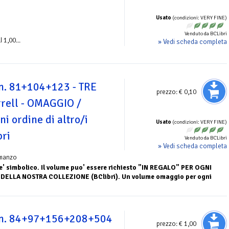
Usato
(condizioni: VERY FINE)
Venduto da BCLibri
1,00...
» Vedi scheda completa
n. 81+104+123 - TRE
prezzo:
€ 0,10
rrell - OMAGGIO /
i ordine di altro/i
Usato
(condizioni: VERY FINE)
bri
Venduto da BCLibri
» Vedi scheda completa
manzo
o e' simbolico. Il volume puo' essere richiesto "IN REGALO" PER OGNI
I DELLA NOSTRA COLLEZIONE (BClibri). Un volume omaggio per ogni
nn. 84+97+156+208+504
prezzo:
€ 1,00