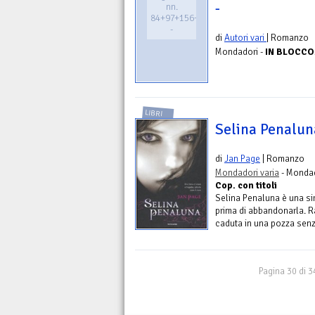
-
nn.
84+97+156+208+504
-
di
Autori vari
| Romanzo
Mondadori -
IN BLOCCO: 
LIBRI
Selina Penaluna
di
Jan Page
| Romanzo
Mondadori varia
- Mondad
Cop. con titoli
Selina Penaluna è una si
prima di abbandonarla. R
caduta in una pozza senza 
Pagina 30 di 3