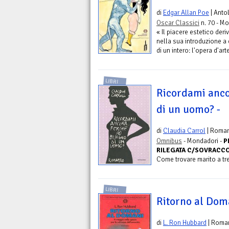
di
Edgar Allan Poe
| Anto
Oscar Classici
n. 70 - M
« Il piacere estetico de
nella sua introduzione a
di un intero: l'opera d'ar
LIBRI
Ricordami anco
di un uomo? -
di
Claudia Carrol
| Roma
Omnibus
- Mondadori -
P
RILEGATA C/SOVRACCOP
Come trovare marito a tre
LIBRI
Ritorno al Doma
di
L. Ron Hubbard
| Roma