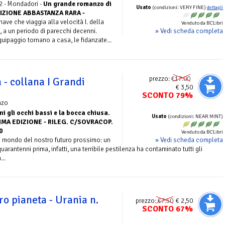
2 - Mondadori -
Un grande romanzo di
Usato
(condizioni: VERY FINE)
dettagli
EDIZIONE ABBASTANZA RARA -
ve che viaggia alla velocità I. della
Venduto da BCLibri
» Vedi scheda completa
a, a un periodo di parecchi decenni.
uipaggio tornano a casa, le fidanzate...
prezzo:
€17.00
 - collana I Grandi
€ 3,50
SCONTO 79%
nzo
ni gli occhi bassi e la bocca chiusa.
Usato
(condizioni: NEAR MINT)
PRIMA EDIZIONE - RILEG. C/SOVRACOP.
0
Venduto da BCLibri
» Vedi scheda completa
el mondo del nostro futuro prossimo: un
rantenni prima, infatti, una terribile pestilenza ha contaminato tutti gli
...
tro pianeta - Urania n.
prezzo:
€7.50
€ 2,50
SCONTO 67%