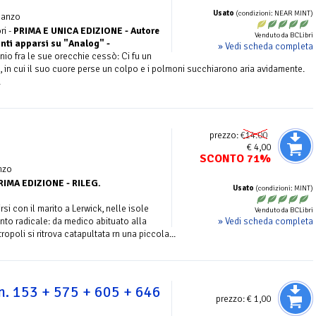
Usato
(condizioni: NEAR MINT)
manzo
ri -
PRIMA E UNICA EDIZIONE - Autore
Venduto da BCLibri
onti apparsi su "Analog" -
» Vedi scheda completa
inio fra le sue orecchie cessò: Ci fu un
o, in cui il suo cuore perse un colpo e i polmoni succhiarono aria avidamente.
.
prezzo:
€14.00
€ 4,00
SCONTO 71%
nzo
RIMA EDIZIONE - RILEG.
Usato
(condizioni: MINT)
rsi con il marito a Lerwick, nelle isole
Venduto da BCLibri
» Vedi scheda completa
to radicale: da medico abituato alla
opoli si ritrova catapultata rn una piccola...
n. 153 + 575 + 605 + 646
prezzo:
€ 1,00