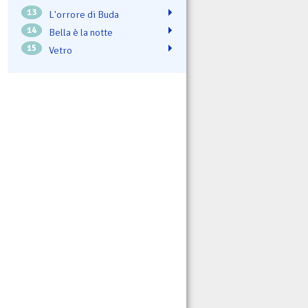
13
L'orrore di Buda
14
Bella è la notte
15
Vetro