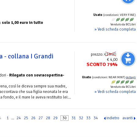
Usato
(condizioni: VERY FINE)
solo 1,00 euro in tutto
Venduto da BCLibri
» Vedi scheda completa
prezzo:
€19.00
 - collana I Grandi
€ 4,00
SCONTO 79%
ori -
Rilegato con sovracopertina-
Usato
(condizioni: NEAR MINT)
dettagli
rena, così le diceva sempre sua madre,
Venduto da BCLibri
» Vedi scheda completa
accontava che sua figlia neonata le era
fondo, e il mare le aveva restituito lei:...
4
1
...
24
25
26
27
28
29
30
31
32
33
34
indietro
avanti