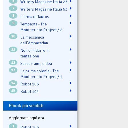
6
Writers Magazine Italia 25
7
Writers Magazine Italia 63
8
L'arma di Tauros
9
Tempesta - The
Montecristo Project / 2
10
La meccanica
dell'Ambaradan
11
Non ci indurre in
tentazione
12
Sussurrami, o dea
13
La prima colonia - The
Montecristo Project / 1
14
Robot 103
15
Robot 104
Ebook più venduti
Aggiornata ogni ora
1
Robot 105