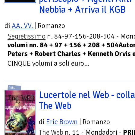
Nebbia + Arriva il KGB
di
AA. VV.
| Romanzo
Segretissimo
n. 84-97-156-208-504 - Mond
volumi nn. 84 + 97 + 156 + 208 + 504Auto
Peters + Robert Charles + Kenneth Orvis e
CINQUE volumi a soli euro...
LIBRI
Lucertole nel Web - coll
The Web
di
Eric Brown
| Romanzo
The Web
n. 11 - Mondadori -
PR