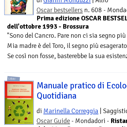
di
Gianni Monduzzi
| Altro
Oscar bestsellers
n. 608 - Mondad
Prima edizione OSCAR BESTSEL
dell'ottobre 1993 - Brossura
"Sono del Cancro. Pare non ci sia segno p
Mia madre è del Toro, il segno più esagera
Se così non fosse, basterebbe la sua esistenz
LIBRI
Manuale pratico di Ecolo
Quotidiana
di
Marinella Correggia
| Saggisti
Oscar Guide
- Mondadori -
Rist