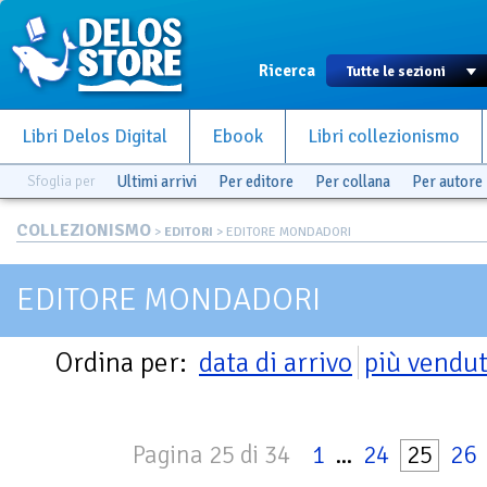
Ricerca
Libri Delos Digital
Ebook
Libri collezionismo
Sfoglia per
Ultimi arrivi
Per editore
Per collana
Per autore
COLLEZIONISMO
>
EDITORI
> EDITORE MONDADORI
EDITORE MONDADORI
Ordina per:
data di arrivo
più vendut
Pagina 25 di 34
1
...
24
25
26