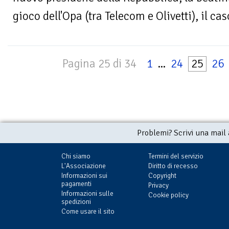
gioco dell'Opa (tra Telecom e Olivetti), il caso
Pagina 25 di 34
1
...
24
25
26
Problemi? Scrivi una mail
Chi siamo
Termini del servizio
L'Associazione
Diritto di recesso
Informazioni sui
Copyright
pagamenti
Privacy
Informazioni sulle
Cookie policy
spedizioni
Come usare il sito