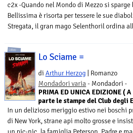
c2x -Quando nel Mondo di Mezzo si sparge la
Bellissima è risorta per tessere le sue diabo
Stregata, il gran mago Selenthoril ordina all
LIBRI
Lo Sciame =
di
Arthur Herzog
| Romanzo
Mondadori varia
- Mondadori -
PRIMA ED UNICA EDIZIONE ( A
parte le stampe del Club degli E
In un delizioso meriggio estivo nei boschi pr
di New York, strane api molto grosse e insi
un pic-nic, la famiglia Peterson. Padre e mad