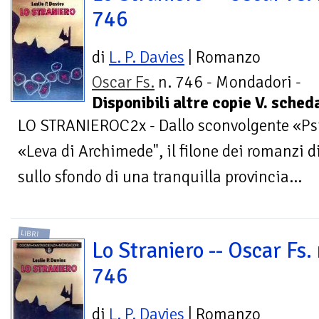
746
di
L. P. Davies
| Romanzo
Oscar Fs.
n. 746 - Mondadori -
Disponibili altre copie V. sche
LO STRANIEROC2x - Dallo sconvolgente «Psic
«Leva di Archimede", il filone dei romanzi di
sullo sfondo di una tranquilla provincia...
LIBRI
Lo Straniero -- Oscar Fs. 
746
di
L. P. Davies
| Romanzo