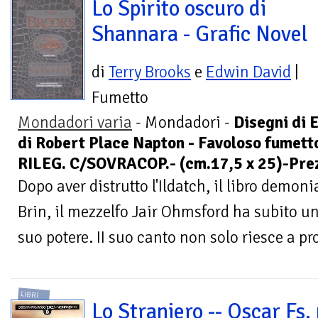
Lo Spirito oscuro di
Shannara - Grafic Novel
di
Terry Brooks
e
Edwin David
|
Fumetto
Mondadori varia
- Mondadori -
Disegni di 
di Robert Place Napton - Favoloso fumet
RILEG. C/SOVRACOP.- (cm.17,5 x 25)-Prez
Dopo aver distrutto l'Ildatch, il libro demoni
Brin, il mezzelfo Jair Ohmsford ha subito u
suo potere. II suo canto non solo riesce a pro
LIBRI
Lo Straniero -- Oscar Fs. 