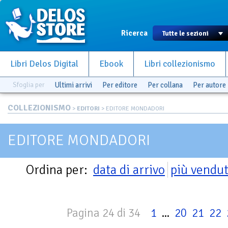
Ricerca
Libri Delos Digital
Ebook
Libri collezionismo
Sfoglia per
Ultimi arrivi
Per editore
Per collana
Per autore
COLLEZIONISMO
>
EDITORI
> EDITORE MONDADORI
EDITORE MONDADORI
Ordina per:
data di arrivo
più vendut
Pagina 24 di 34
1
...
20
21
22