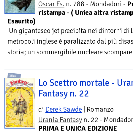
Oscar Fs.
n. 788 - Mondadori -
P
ristampa - ( Unica altra ristamp
Esaurito)
Un gigantesco jet precipita nei dintorni di L
metropoli inglese è paralizzato dal più disa
storia; un sommergibile nucleare scompare i
LIBRI
Lo Scettro mortale - Ura
Fantasy n. 22
di
Derek Sawde
| Romanzo
Urania Fantasy
n. 22 - Mondador
PRIMA E UNICA EDIZIONE