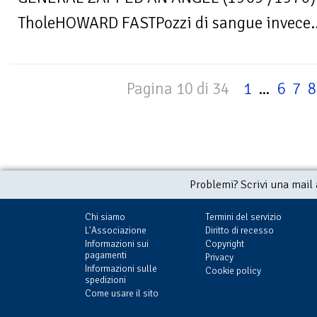
TholeHOWARD FASTPozzi di sangue invece..
Pagina 10 di 34
1
...
6
7
8
Problemi? Scrivi una mail
Chi siamo
Termini del servizio
L'Associazione
Diritto di recesso
Informazioni sui
Copyright
pagamenti
Privacy
Informazioni sulle
Cookie policy
spedizioni
Come usare il sito