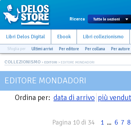
Ricerca
Libri Delos Digital
Ebook
Libri collezionismo
Sfoglia per
Ultimi arrivi
Per editore
Per collana
Per autore
COLLEZIONISMO
>
EDITORI
> EDITORE MONDADORI
EDITORE MONDADORI
Ordina per:
data di arrivo
più vendut
Pagina 10 di 34
1
...
6
7
8