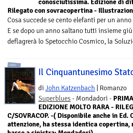
conosciutissima. Edizione di diff
Rilegato con sovracopertina - Illustrazion
Cosa succede se cento elefanti per un anno
E se dopo un anno saltano tutti insieme gi
deflagrerà lo Spetocchio Cosmico, la Soluz
LIBRI
Il Cinquantunesimo Stato
di
John Katzenbach
| Romanzo
Superblues
- Mondadori -
PRIM
EDIZIONE MOLTO RARA - RILEG
C/SOVRACOP. -( Disponibile anche in Ed. C
attenzione, ha stessa identica copertina, 
basso a sinistra: Mondadori)