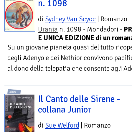
n. 1098
di
Sydney Van Scyoc
| Romanzo
Urania
n. 1098 - Mondadori -
PR
E UNICA EDIZIONE di un romanz
Su un giovane pianeta quasi del tutto ricope
degli Adenyo e dei Nethior convivono pacif
al dono della telepatia che consente agli Ad
LIBRI
Il Canto delle Sirene -
collana Junior
di
Sue Welford
| Romanzo