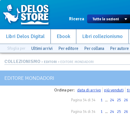
Ricerca
Libri Delos Digital
Ebook
Libri collezionismo
Sfoglia per
Ultimi arrivi
Per editore
Per collana
Per autore
COLLEZIONISMO
>
EDITORI
> EDITORE MONDADORI
EDITORE MONDADORI
Ordina per:
data di arrivo
più venduti
t
Pagina 34 di 34
1
...
24
25
26
Pagina 34 di 34
1
...
24
25
26