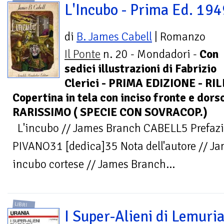
L'Incubo - Prima Ed. 194
di
B. James Cabell
| Romanzo
Il Ponte
n. 20 - Mondadori -
Con
sedici illustrazioni di Fabrizio
Clerici - PRIMA EDIZIONE - R
Copertina in tela con inciso fronte e dors
RARISSIMO ( SPECIE CON SOVRACOP.)
L'incubo // James Branch CABELL5 Prefazi
PIVANO31 [dedica]35 Nota dell'autore // 
incubo cortese // James Branch...
LIBRI
I Super-Alieni di Lemuri