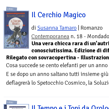
LIBRI
Il Cerchio Magico
di
Susanna Tamaro
| Romanzo
Contemporanea
n. 18 - Mondador
Una vera chicca rara di un'autr
conosciutissima. Edizione di diff
Rilegato con sovracopertina - Illustrazion
Cosa succede se cento elefanti per un anno
E se dopo un anno saltano tutti insieme gi
deflagrerà lo Spetocchio Cosmico, la Soluz
LIBRI
Il Tempo e i Topi da Orolo