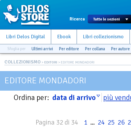
Ricerca
Libri Delos Digital
Ebook
Libri collezionismo
Sfoglia per
Ultimi arrivi
Per editore
Per collana
Per autore
COLLEZIONISMO
>
EDITORI
> EDITORE MONDADORI
EDITORE MONDADORI
Ordina per:
data di arrivo
più vend
Pagina 32 di 34
1
...
24
25
26
2