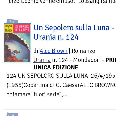
Terzo Occhio venne chiuso." Lobsang Rampa
LIBRI
Un Sepolcro sulla Luna -
Urania n. 124
di
Alec Brown
| Romanzo
Urania
n. 124 - Mondadori -
PRI
UNICA EDIZIONE
124 UN SEPOLCRO SULLA LUNA 26/4/19
(1955)Copertina di C. CaesarALEC BROWNQ
chiamare "fuori serie",...
LIBRI