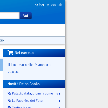
Fai login o registrati
Vai
zio
Nel carrello
Il tuo carrello è ancora
vuoto.
Novità Delos Books
🗞️ Patatì patatà, picinina come me
🗞️ La Fabbrica dei Futuri
👻 Codice Nero