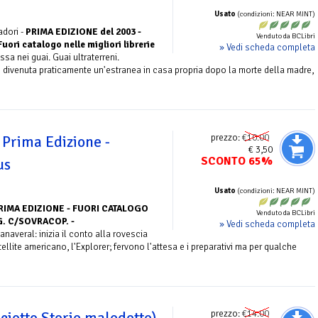
Usato
(condizioni: NEAR MINT)
dori -
PRIMA EDIZIONE del 2003 -
Venduto da BCLibri
ori catalogo nelle migliori librerie
» Vedi scheda completa
sa nei guai. Guai ultraterreni.
e divenuta praticamente un'estranea in casa propria dopo la morte della madre,
prezzo:
€10.00
 Prima Edizione -
€ 3,50
SCONTO 65%
us
Usato
(condizioni: NEAR MINT)
RIMA EDIZIONE - FUORI CATALOGO
Venduto da BCLibri
G. C/SOVRACOP. -
» Vedi scheda completa
averal: inizia il conto alla rovescia
tellite americano, l'Explorer; fervono l'attesa e i preparativi ma per qualche
prezzo:
€14.00