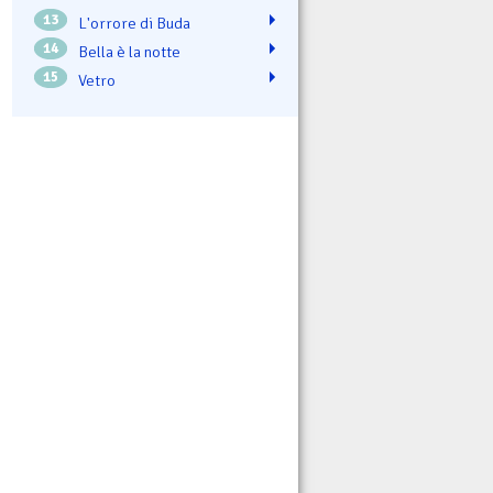
13
L'orrore di Buda
14
Bella è la notte
15
Vetro