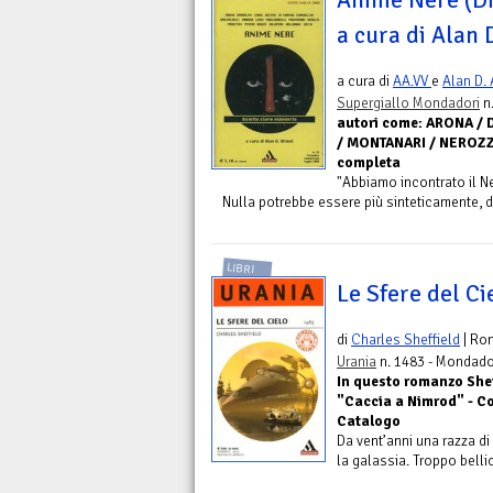
Anime Nere (Di
a cura di Alan D
a cura di
AA.VV
e
Alan D. A
Supergiallo Mondadori
n.
autori come: ARONA / 
/ MONTANARI / NEROZZI
completa
"Abbiamo incontrato il N
Nulla potrebbe essere più sinteticamente, d
LIBRI
Le Sfere del Ci
di
Charles Sheffield
| Ro
Urania
n. 1483 - Mondado
In questo romanzo Shef
"Caccia a Nimrod" - Co
Catalogo
Da vent’anni una razza di
la galassia. Troppo bellic