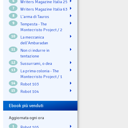
6
Writers Magazine Italia 25
7
Writers Magazine Italia 63
8
L'arma di Tauros
9
Tempesta - The
Montecristo Project / 2
10
La meccanica
dell'Ambaradan
11
Non ci indurre in
tentazione
12
Sussurrami, o dea
13
La prima colonia - The
Montecristo Project / 1
14
Robot 103
15
Robot 104
Ebook più venduti
Aggiornata ogni ora
1
Robot 105