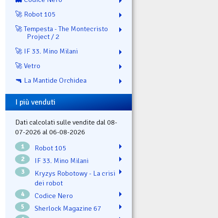
🚀 Robot 105
🚀 Tempesta - The Montecristo
Project / 2
🚀 IF 33. Mino Milani
🚀 Vetro
🔫 La Mantide Orchidea
I più venduti
Dati calcolati sulle vendite dal 08-
07-2026 al 06-08-2026
1
Robot 105
2
IF 33. Mino Milani
3
Kryzys Robotowy - La crisi
dei robot
4
Codice Nero
5
Sherlock Magazine 67