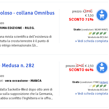
prezzo:
€12.00
coloso - collana Omnibus
€ 3,50
SCONTO 71%
nzo
RIMA EDIZIONE - RILEG.
Usato
(condizioni: NEAR MINT)
a rivista scientifica dell’esistenza di
Venduto da BCLibri
» Vedi scheda completa
tutta la crosta terrestre è il punto di
intrigo internazionale.Gli...
 Medusa n. 282
prezzo:
€7.00
€ 2,50
SCONTO 64%
nzo
ri -
vera occasione - MANCA
Usato
(condizioni: FINE)
dettagli
dalla Sackville-West dopo otto anni di
Venduto da BCLibri
» Vedi scheda completa
basa sulla supposizione che la Germania,
bia sconfitto l'Inghilterra e le offra...