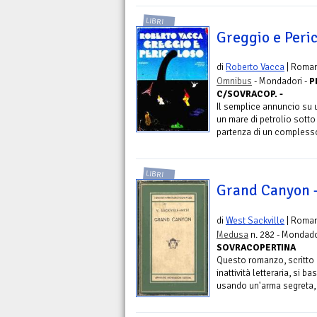
LIBRI
Greggio e Peri
di
Roberto Vacca
| Roma
Omnibus
- Mondadori -
P
C/SOVRACOP. -
Il semplice annuncio su un
un mare di petrolio sotto 
partenza di un complesso 
LIBRI
Grand Canyon -
di
West Sackville
| Roma
Medusa
n. 282 - Mondado
SOVRACOPERTINA
Questo romanzo, scritto 
inattività letteraria, si 
usando un'arma segreta, ab