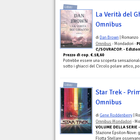
LIBRI
La Verità del G
Omnibus
di
Dan Brown
| Romanzo
Omnibus
- Mondadori -
P
C/SOVRACOP. - Edizione 
Prezzo di cop. €.18,60
Potrebbe essere una scoperta sensazionale,
sotto i ghiacci del Circolo polare artico, poc
LIBRI
Star Trek - Pri
Omnibus
di
Gene Roddenberry
| R
Omnibus-Mondadori
- Mo
VOLUME DELLA SERIE -
Stazione Epsilon-Nove: g
Flotta Stellare osservano