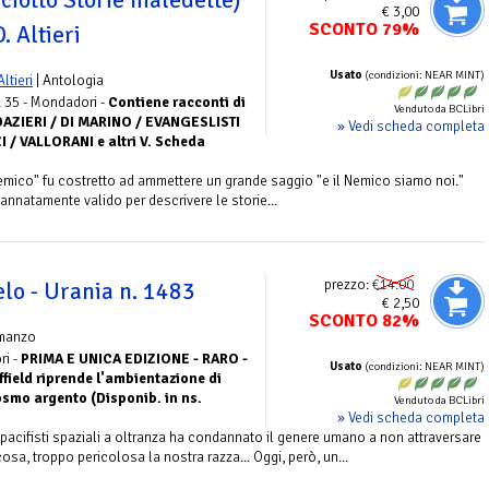
ciotto Storie maledette)
€ 3,00
SCONTO 79%
. Altieri
Usato
(condizioni: NEAR MINT)
ltieri
| Antologia
 35 - Mondadori -
Contiene racconti di
Venduto da BCLibri
DAZIERI / DI MARINO / EVANGESLISTI
» Vedi scheda completa
 / VALLORANI e altri V. Scheda
emico" fu costretto ad ammettere un grande saggio "e il Nemico siamo noi."
annatamente valido per descrivere le storie...
prezzo:
€14.00
elo - Urania n. 1483
€ 2,50
SCONTO 82%
manzo
ri -
PRIMA E UNICA EDIZIONE - RARO -
Usato
(condizioni: NEAR MINT)
field riprende l'ambientazione di
smo argento (Disponib. in ns.
Venduto da BCLibri
» Vedi scheda completa
 pacifisti spaziali a oltranza ha condannato il genere umano a non attraversare
osa, troppo pericolosa la nostra razza... Oggi, però, un...