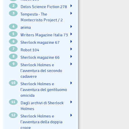
2
Delos Science Fiction 278
3
Tempesta - The
Montecristo Project / 2
4
ənima
5
Writers Magazine Italia 73
6
Sherlock magazine 67
7
Robot 104
8
Sherlock magazine 66
9
Sherlock Holmes e
l'avventura del secondo
cadavere
10
Sherlock Holmes e
l’avventura del gentiluomo
omicida
11
Dagli archivi di Sherlock
Holmes
12
Sherlock Holmes e
l’avventura della doppia
croce