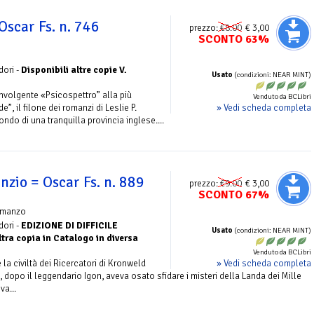
Oscar Fs. n. 746
prezzo:
€8.00
€ 3,00
SCONTO 63%
dori -
Disponibili altre copie V.
Usato
(condizioni: NEAR MINT)
olgente «Psicospettro” alla più
Venduto da BCLibri
» Vedi scheda completa
e”, il filone dei romanzi di Leslie P.
ndo di una tranquilla provincia inglese....
enzio = Oscar Fs. n. 889
prezzo:
€9.00
€ 3,00
SCONTO 67%
omanzo
dori -
EDIZIONE DI DIFFICILE
Usato
(condizioni: NEAR MINT)
tra copia in Catalogo in diversa
Venduto da BCLibri
» Vedi scheda completa
 la civiltà dei Ricercatori di Kronweld
opo il leggendario Igon, aveva osato sfidare i misteri della Landa dei Mille
va...