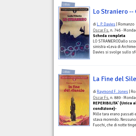
LIBRI
Lo Straniero -- 
di
L. P. Davies
| Romanzo
Oscar Fs.
n. 746 - Monda
Scheda completa
LO STRANIERODallo sconv
sinistra «Leva di Archimed
Davies si svolge sullo sfo
LIBRI
La Fine del Sil
di
Raymond F. Jones
| R
Oscar Fs.
n. 889 - Monda
REPERIBILITA' (Unica al
condizione)-
Mille tara erano passati e
stava morendo. Nessuno, d
Fuochi, che di notte tinge