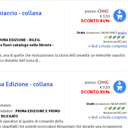
prezzo:
€18.60
hiaccio - collana
€ 3,50
SCONTO 81%
Usato
(condizioni: NEAR MINT)
dettagli
RIMA EDIZIONE - RILEG.
Venduto da BCLibri
fuori catalogo nelle librerie -
» Vedi scheda completa
 una di quelle che rivoluzionano la storia dell'umanità: un meteorite sepolto
o distante dall'isola di...
prezzo:
€20.00
ma Edizione - collana
€ 3,50
SCONTO 83%
Usato
(condizioni: NEAR MINT)
omanzo
ndadori -
PRIMA EDIZIONE E PRIMO
Venduto da BCLibri
 RILEGATO
» Vedi scheda completa
li operatori al quadro di comando della
 stupefatti i tre potenti incrociatori klingoniani che durante una ricognizione