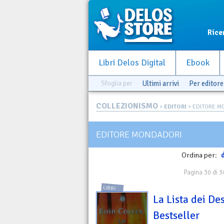
Rice
Libri Delos Digital
Ebook
Sfoglia per
Ultimi arrivi
Per editore
COLLEZIONISMO
>
EDITORI
> EDITORE M
EDITORE MONDADORI
Ordina per:
d
Pagina 30 di 3
LIBRI
La Lista dei De
Bestseller