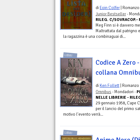
di
Eoin Colfer
| Romanzo
Junior Bestseller
- Monda
RILEG. C/SOVRACOP.- Fu
Meg Finn si è davvero mes
Maltrattata dal patrigno 
la ragazzina è una combinaguai di...
LIBRI
Codice A Zero -
collana Omnib
di
Ken Follett
| Romanzo
Omnibus
- Mondadori -
P
NELLE LIBRERIE - RILE
29 gennaio 1958, Cape Can
per il lancio del primo sa
motivo l'evento verrà...
LIBRI