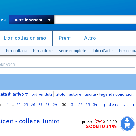
rca
Libri collezionismo
Premi
Altro
Per collana
Per autore
Serie complete
Libri d'arte
Per nego
ONDADORI
ata di arrivo
più venduti
titolo
autore
uscita
-
legenda condizioni
4
1
...
24
25
26
27
28
29
30
31
32
33
34
indietro
avanti
sideri - collana Junior
prezzo:
€9.40
€ 4,00
SCONTO 57%