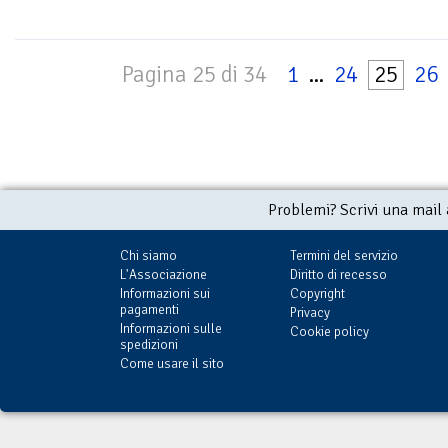
Pagina 25 di 34
1
...
24
25
26
Problemi? Scrivi una mail
Chi siamo
Termini del servizio
L'Associazione
Diritto di recesso
Informazioni sui
Copyright
pagamenti
Privacy
Informazioni sulle
Cookie policy
spedizioni
Come usare il sito