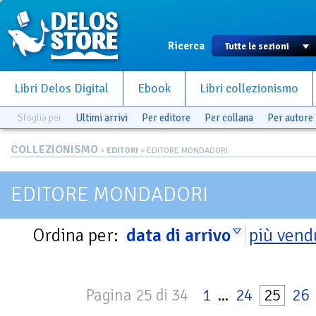
Ricerca
Libri Delos Digital
Ebook
Libri collezionismo
Sfoglia per
Ultimi arrivi
Per editore
Per collana
Per autore
COLLEZIONISMO
>
EDITORI
> EDITORE MONDADORI
EDITORE MONDADORI
Ordina per:
data di arrivo
più vend
Pagina 25 di 34
1
...
24
25
26