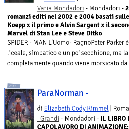
Varia Mondadori
- Mondadori -
2
romanzi editi nel 2002 e 2004 basati sull
Koepp x il primo e Alvin Sargent x il seco
Marvel di Stan Lee e Steve Ditko
SPIDER - MAN L'Uomo- RagnoPeter Parker è
liceale, simpatico e un po' secchione, ma l
completamente quando viene morsicato da 
LIBRI
ParaNorman -
di
Elizabeth Cody Kimmel
| Rom
I Grandi
- Mondadori -
IL LIBRO
CAPOLAVORO DI ANIMAZIONE: 