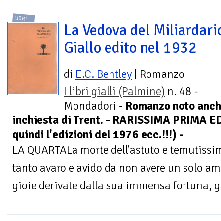
LIBRI
La Vedova del Miliardario
Giallo edito nel 1932
di
E.C. Bentley
| Romanzo
I libri gialli (Palmine)
n. 48 -
Mondadori -
Romanzo noto anche
inchiesta di Trent. - RARISSIMA PRIMA E
quindi l'edizioni del 1976 ecc.!!!) -
LA QUARTALa morte dell'astuto e temutiss
tanto avaro e avido da non avere un solo am
gioie derivate dalla sua immensa fortuna, ge