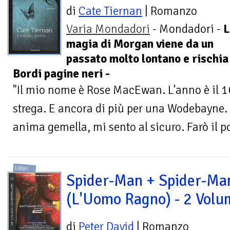
di
Cate Tiernan
| Romanzo
Varia Mondadori
- Mondadori -
L
magia di Morgan viene da un
passato molto lontano e rischia 
Bordi pagine neri -
"Il mio nome è Rose MacEwan. L'anno è il 16
strega. E ancora di più per una Wodebayne. 
anima gemella, mi sento al sicuro. Farò il po
LIBRI
Spider-Man + Spider-Man
(L'Uomo Ragno) - 2 Volu
di
Peter David
| Romanzo