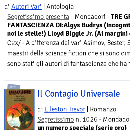
di
Autori Vari
| Antologia
Segretissimo presenta
- Mondadori -
TRE G
FANTASCIENZA DI:Algys Budrys (Incognit
noi le stelle!) Lloyd Biggle Jr. (Ai margini
C2x/ - A differenza dei vari Asimov, Bester, Sh
maestri della science fiction che si sono ci
sono stati gli autori di fantascienza che han
LIBRI
Il Contagio Universale
di
Elleston Trevor
| Romanzo
Segretissimo
n. 1026 - Mondador
un numero speciale (serie oro)