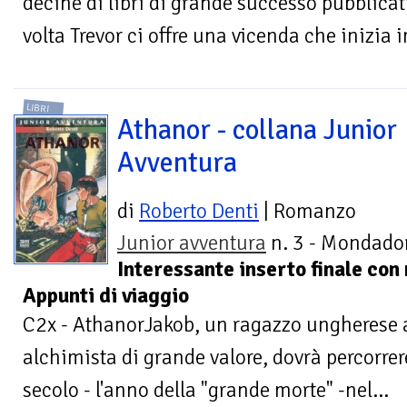
decine di libri di grande successo pubblicati
volta Trevor ci offre una vicenda che inizia i
LIBRI
Athanor - collana Junior
Avventura
di
Roberto Denti
| Romanzo
Junior avventura
n. 3 - Mondador
Interessante inserto finale con
Appunti di viaggio
C2x - AthanorJakob, un ragazzo ungherese a
alchimista di grande valore, dovrà percorrer
secolo - l'anno della "grande morte" -nel...