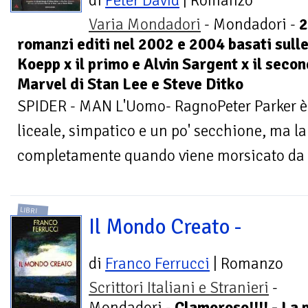
di
Peter David
| Romanzo
Varia Mondadori
- Mondadori -
2
romanzi editi nel 2002 e 2004 basati sull
Koepp x il primo e Alvin Sargent x il seco
Marvel di Stan Lee e Steve Ditko
SPIDER - MAN L'Uomo- RagnoPeter Parker è
liceale, simpatico e un po' secchione, ma l
completamente quando viene morsicato da 
LIBRI
Il Mondo Creato -
di
Franco Ferrucci
| Romanzo
Scrittori Italiani e Stranieri
-
Mondadori -
Clamoroso!!!! - La 