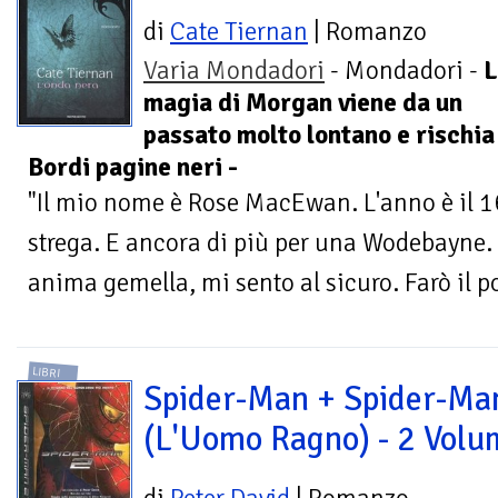
di
Cate Tiernan
| Romanzo
Varia Mondadori
- Mondadori -
L
magia di Morgan viene da un
passato molto lontano e rischia 
Bordi pagine neri -
"Il mio nome è Rose MacEwan. L'anno è il 16
strega. E ancora di più per una Wodebayne. 
anima gemella, mi sento al sicuro. Farò il po
LIBRI
Spider-Man + Spider-Man
(L'Uomo Ragno) - 2 Volu