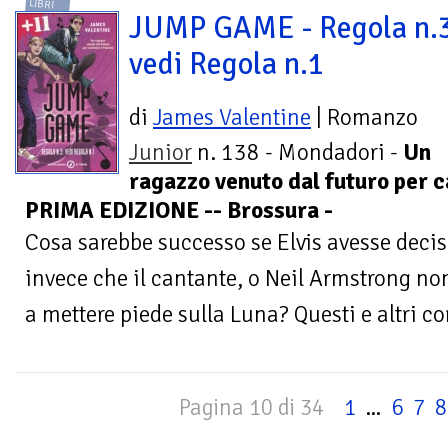
LIBRI
JUMP GAME - Regola n.
vedi Regola n.1
di
James Valentine
| Romanzo
Junior
n. 138 - Mondadori -
Un
ragazzo venuto dal futuro per c
PRIMA EDIZIONE -- Brossura -
Cosa sarebbe successo se Elvis avesse deciso
invece che il cantante, o Neil Armstrong no
a mettere piede sulla Luna? Questi e altri cor
Pagina 10 di 34
1
...
6
7
8