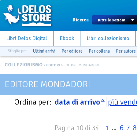
Ricerca
Libri Delos Digital
Ebook
Libri collezionismo
Sfoglia per
Ultimi arrivi
Per editore
Per collana
Per autore
COLLEZIONISMO
>
EDITORI
> EDITORE MONDADORI
EDITORE MONDADORI
Ordina per:
data di arrivo
più vend
Pagina 10 di 34
1
...
6
7
8