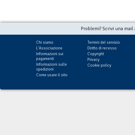
Problemi? Scrivi una mail
Chi siamo
Termini del servizio
L'Associazione
Diritto di recesso
Informazioni sui
Copyright
pagamenti
Privacy
Informazioni sulle
Cookie policy
spedizioni
Come usare il sito