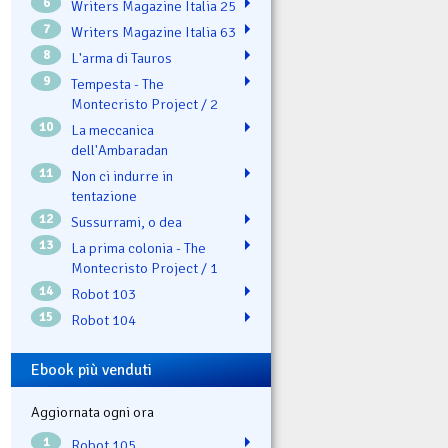
6
Writers Magazine Italia 25
7
Writers Magazine Italia 63
8
L'arma di Tauros
9
Tempesta - The
Montecristo Project / 2
10
La meccanica
dell'Ambaradan
11
Non ci indurre in
tentazione
12
Sussurrami, o dea
13
La prima colonia - The
Montecristo Project / 1
14
Robot 103
15
Robot 104
Ebook più venduti
Aggiornata ogni ora
1
Robot 105