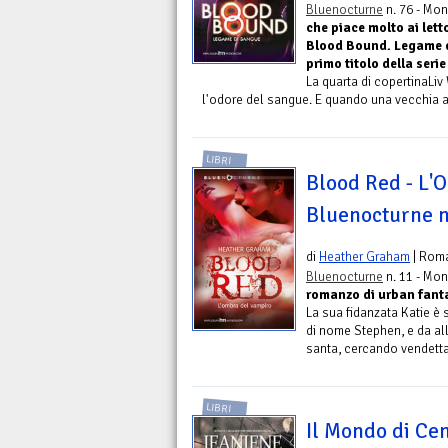
Bluenocturne
n. 76 - Mon
che piace molto ai lett
Blood Bound. Legame d
primo titolo della ser
La quarta di copertinaLiv
l'odore del sangue. E quando una vecchia am
LIBRI
Blood Red - L'
Bluenocturne n
di
Heather Graham
| Rom
Bluenocturne
n. 11 - Mon
romanzo di urban fant
La sua fidanzata Katie è
di nome Stephen, e da al
santa, cercando vendetta.
LIBRI
Il Mondo di Ce