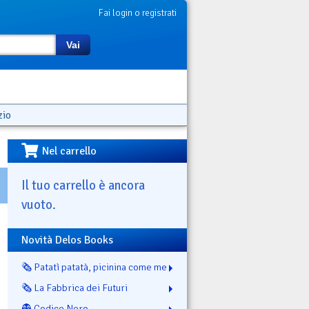
Fai login o registrati
Vai
zio
Nel carrello
Il tuo carrello è ancora
vuoto.
Novità Delos Books
🗞️ Patatì patatà, picinina come me
🗞️ La Fabbrica dei Futuri
👻 Codice Nero