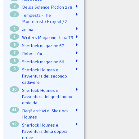
2
Delos Science Fiction 278
3
Tempesta - The
Montecristo Project / 2
4
ənima
5
Writers Magazine Italia 73
6
Sherlock magazine 67
7
Robot 104
8
Sherlock magazine 66
9
Sherlock Holmes e
l'avventura del secondo
cadavere
10
Sherlock Holmes e
l’avventura del gentiluomo
omicida
11
Dagli archivi di Sherlock
Holmes
12
Sherlock Holmes e
l’avventura della doppia
croce