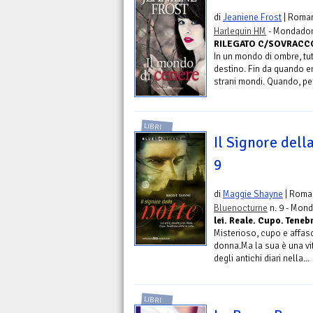
di
Jeaniene Frost
| Roma
Harlequin HM
- Mondadori
RILEGATO C/SOVRACCOP.
In un mondo di ombre, tut
destino. Fin da quando era
strani mondi. Quando, pe
LIBRI
Il Signore dell
9
di
Maggie Shayne
| Roma
Bluenocturne
n. 9 - Mond
lei. Reale. Cupo. Teneb
Misterioso, cupo e affasc
donna.Ma la sua è una vi
degli antichi diari nella...
LIBRI