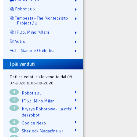
🚀 Robot 105
🚀 Tempesta - The Montecristo
Project / 2
🚀 IF 33. Mino Milani
🚀 Vetro
🔫 La Mantide Orchidea
I più venduti
Dati calcolati sulle vendite dal 08-
07-2026 al 06-08-2026
1
Robot 105
2
IF 33. Mino Milani
3
Kryzys Robotowy - La crisi
dei robot
4
Codice Nero
5
Sherlock Magazine 67