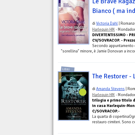
Le Brave Ragaz
Bianco ( ma ind
di
Victoria Dahl
| Romanz
Harlequin HM
- Mondadori
DIVERTENTISSIMO - PRI
CV/SOVRACOP. - Prezzo 
Secondo appuntamento con
"sorellina" minore, è Jamie Donovan a incon
LIBRI
The Restorer - 
di
Amanda Stevens
| Ro
Harlequin HM
- Mondadori
trilogia e primo titolo
in casa Harlequin-Mond
C/SOVRACOP.-
La quarta di copertinaOgn
restauro cimiteri. Sono c