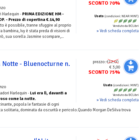
SCONTO 70%
nzo
 Harlequin -
PRIMA EDIZIONE HM -
Usato
(condizioni: NEAR MINT)
 - Prezzo di copertina €.14,90
to è possibile, tranne sfuggire al proprio
Venduto da BCLibri
» Vedi scheda completa
 bambina, Ivy è stata preda di visioni di
rò, sua sorella Jasmine scompare,...
prezzo:
€12.00
a Notte - Bluenocturne n.
€ 3,00
SCONTO 75%
Usato
(condizioni: MINT)
nzo
adori Harlequin -
Lui era lì, davanti a
Venduto da BCLibri
roso come la notte.
» Vedi scheda completa
inante, popola le fantasie di ogni
ta solitaria, dominata da oscurità e pericolo.Quando Morgan DeSilva trova