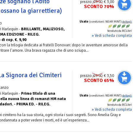
ze sognano l'Abito
prezzo:
€9.90
€ 3,00
SCONTO 70%
ossano la giarrettiera)
Usato
(condizioni: NEAR MINT)
dettagli
o
 Harlequin -
BRILLANTE, MALIZIOSO,
Venduto da BCLibri
MA EDIZIONE - RILEG.
» Vedi scheda completa
di cop. €. 9,90
 la trilogia dedicata ai fratelli Donovan: dopo le avventure amorose della
trare l'amore. Una brava ragazza che di uno sciupa...
La Signora dei Cimiteri
prezzo:
€9.90
€ 3,50
SCONTO 65%
manzo
 Harlequin -
Primo titolo di una
Usato
(condizioni: NEAR MINT)
dettagli
 della nuova linea di romanzi HM nata
adori. - PRIMA ED. - RILEG.
Venduto da BCLibri
» Vedi scheda completa
i cimitero ha la sua storia, ogni storia i suoi segreti. Sono Amelia Gray e
ondannata a poter vedere i morti, ed è un'esperienza...