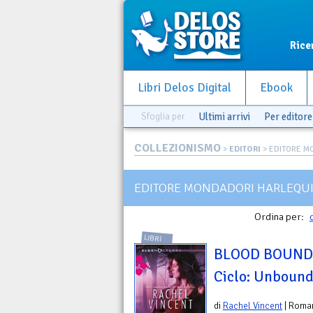
Rice
Libri Delos Digital
Ebook
Sfoglia per
Ultimi arrivi
Per editore
COLLEZIONISMO
>
EDITORI
> EDITORE M
EDITORE MONDADORI HARLEQU
Ordina per:
LIBRI
BLOOD BOUND -
Ciclo: Unboun
di
Rachel Vincent
| Roma