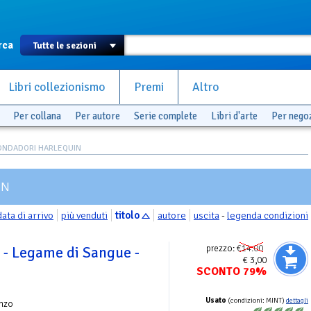
rca
Libri collezionismo
Premi
Altro
Per collana
Per autore
Serie complete
Libri d'arte
Per nego
ONDADORI HARLEQUIN
IN
data di arrivo
più venduti
titolo
autore
uscita
-
legenda condizioni
prezzo:
€14.00
 Legame di Sangue -
€ 3,00
SCONTO 79%
d
Usato
(condizioni: MINT)
dettagli
nzo