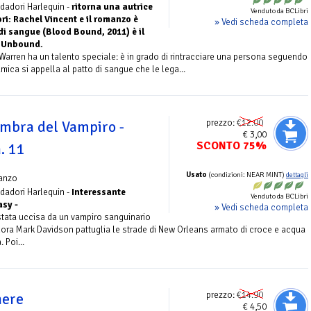
dadori Harlequin -
ritorna una autrice
Venduto da BCLibri
ori: Rachel Vincent e il romanzo è
» Vedi scheda completa
i sangue (Blood Bound, 2011) è il
ie Unbound.
 Warren ha un talento speciale: è in grado di rintracciare una persona seguendo
ica si appella al patto di sangue che le lega...
prezzo:
€12.00
Ombra del Vampiro -
€ 3,00
SCONTO 75%
. 11
Usato
(condizioni: NEAR MINT)
dettagli
anzo
dadori Harlequin -
Interessante
Venduto da BCLibri
asy -
» Vedi scheda completa
 stata uccisa da un vampiro sanguinario
lora Mark Davidson pattuglia le strade di New Orleans armato di croce e acqua
 Poi...
prezzo:
€14.90
nere
€ 4,50