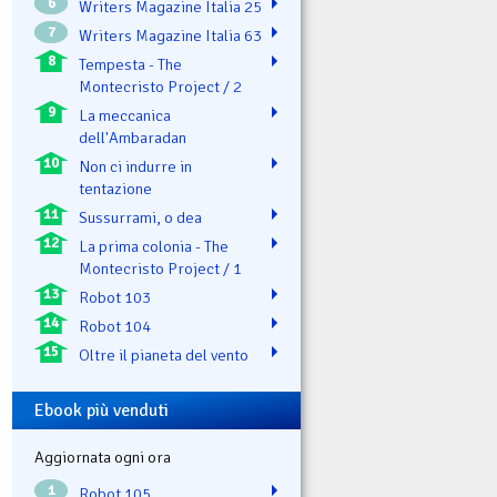
6
Writers Magazine Italia 25
7
Writers Magazine Italia 63
8
Tempesta - The
Montecristo Project / 2
9
La meccanica
dell'Ambaradan
10
Non ci indurre in
tentazione
11
Sussurrami, o dea
12
La prima colonia - The
Montecristo Project / 1
13
Robot 103
14
Robot 104
15
Oltre il pianeta del vento
Ebook più venduti
Aggiornata ogni ora
1
Robot 105