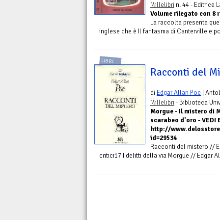
Millelibri
n. 44 - Editrice 
Volume rilegato con 8 r
La raccolta presenta qu
inglese che è Il fantasma di Canterville e poi
LIBRI
Racconti del M
di
Edgar Allan Poe
| Anto
Millelibri
- Biblioteca Uni
Morgue - Il mistero di M
scarabeo d'oro - VEDI
http://www.delosstore
id=29534
Racconti del mistero // 
critici17 I delitti della via Morgue // Edgar 