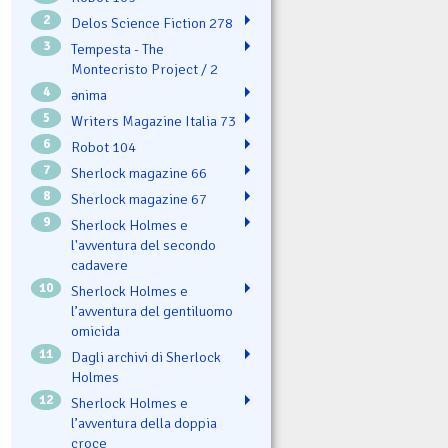
2
Delos Science Fiction 278
3
Tempesta - The
Montecristo Project / 2
4
ənima
5
Writers Magazine Italia 73
6
Robot 104
7
Sherlock magazine 66
8
Sherlock magazine 67
9
Sherlock Holmes e
l'avventura del secondo
cadavere
10
Sherlock Holmes e
l’avventura del gentiluomo
omicida
11
Dagli archivi di Sherlock
Holmes
12
Sherlock Holmes e
l’avventura della doppia
croce