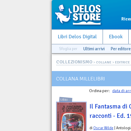
Rice
Libri Delos Digital
Ebook
Sfoglia per
Ultimi arrivi
Per editore
COLLEZIONISMO
>
COLLANE
>
EDITRICE
COLLANA MILLELIBRI
Ordina per:
data di ar
LIBRI
Il Fantasma di C
racconti - Ed. 
di
Oscar Wilde
| Antologi