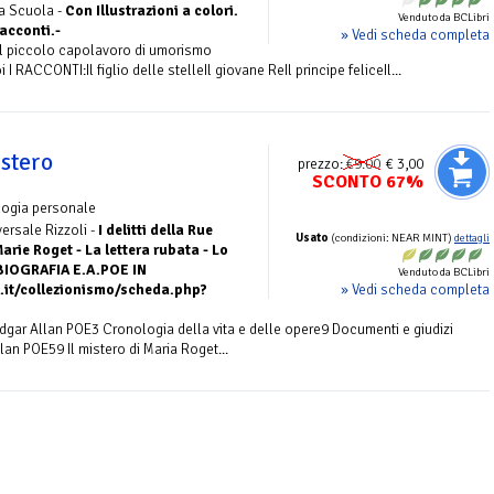
La Scuola -
Con Illustrazioni a colori.
Venduto da BCLibri
acconti.-
» Vedi scheda completa
el piccolo capolavoro di umorismo
 I RACCONTI:Il figlio delle stelleIl giovane ReIl principe feliceIl...
istero
prezzo:
€9.00
€ 3,00
SCONTO 67%
logia personale
versale Rizzoli -
I delitti della Rue
Usato
(condizioni: NEAR MINT)
dettagli
arie Roget - La lettera rubata - Lo
 BIOGRAFIA E.A.POE IN
Venduto da BCLibri
» Vedi scheda completa
.it/collezionismo/scheda.php?
Edgar Allan POE3 Cronologia della vita e delle opere9 Documenti e giudizi
Allan POE59 Il mistero di Maria Roget...