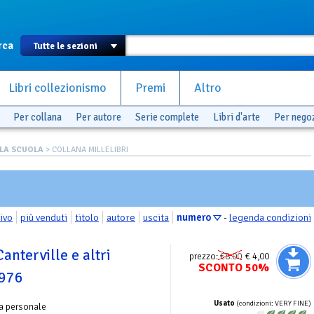
rca
Libri collezionismo
Premi
Altro
Per collana
Per autore
Serie complete
Libri d'arte
Per nego
 LA SCUOLA
> COLLANA MILLELIBRI
rivo
più venduti
titolo
autore
uscita
numero
-
legenda condizioni
anterville e altri
prezzo:
€8.00
€ 4,00
SCONTO 50%
1976
Usato
(condizioni: VERY FINE)
a personale