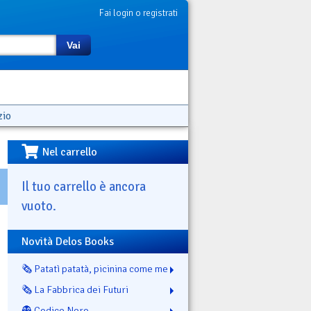
Fai login o registrati
Vai
zio
Nel carrello
Il tuo carrello è ancora
vuoto.
Novità Delos Books
🗞️ Patatì patatà, picinina come me
🗞️ La Fabbrica dei Futuri
👻 Codice Nero