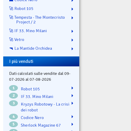
🚀 Robot 105
🚀 Tempesta - The Montecristo
Project / 2
🚀 IF 33. Mino Milani
🚀 Vetro
🔫 La Mantide Orchidea
I più venduti
Dati calcolati sulle vendite dal 09-
07-2026 al 07-08-2026
1
Robot 105
2
IF 33. Mino Milani
3
Kryzys Robotowy - La crisi
dei robot
4
Codice Nero
5
Sherlock Magazine 67