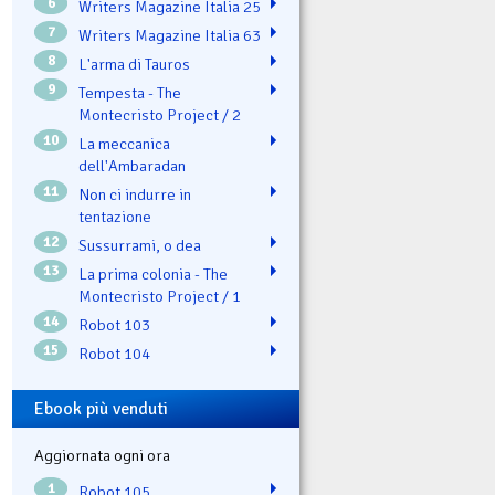
6
Writers Magazine Italia 25
7
Writers Magazine Italia 63
8
L'arma di Tauros
9
Tempesta - The
Montecristo Project / 2
10
La meccanica
dell'Ambaradan
11
Non ci indurre in
tentazione
12
Sussurrami, o dea
13
La prima colonia - The
Montecristo Project / 1
14
Robot 103
15
Robot 104
Ebook più venduti
Aggiornata ogni ora
1
Robot 105