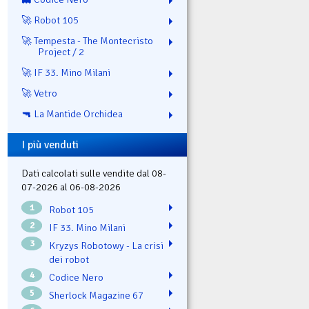
🚀 Robot 105
🚀 Tempesta - The Montecristo
Project / 2
🚀 IF 33. Mino Milani
🚀 Vetro
🔫 La Mantide Orchidea
I più venduti
Dati calcolati sulle vendite dal 08-
07-2026 al 06-08-2026
1
Robot 105
2
IF 33. Mino Milani
3
Kryzys Robotowy - La crisi
dei robot
4
Codice Nero
5
Sherlock Magazine 67