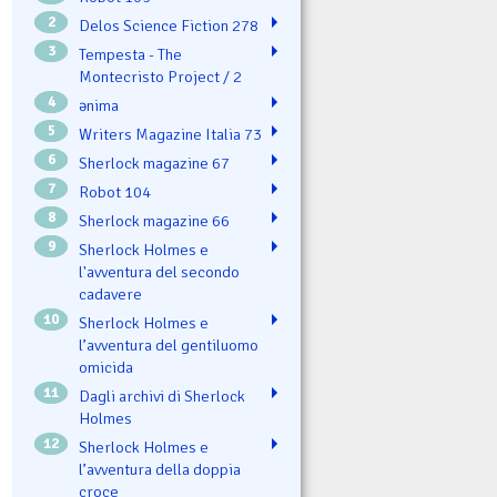
2
Delos Science Fiction 278
3
Tempesta - The
Montecristo Project / 2
4
ənima
5
Writers Magazine Italia 73
6
Sherlock magazine 67
7
Robot 104
8
Sherlock magazine 66
9
Sherlock Holmes e
l'avventura del secondo
cadavere
10
Sherlock Holmes e
l’avventura del gentiluomo
omicida
11
Dagli archivi di Sherlock
Holmes
12
Sherlock Holmes e
l’avventura della doppia
croce