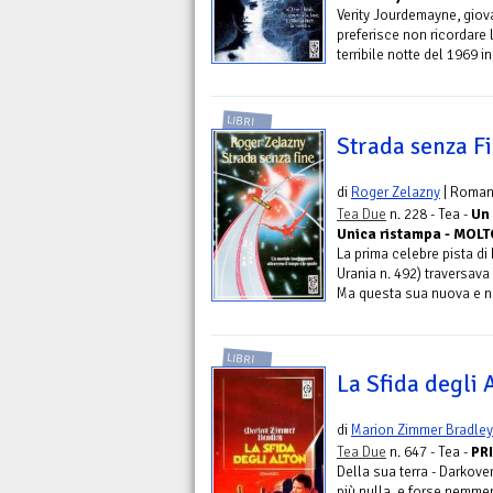
Verity Jourdemayne, giov
preferisce non ricordare 
terribile notte del 1969 i
LIBRI
Strada senza Fi
di
Roger Zelazny
| Roma
Tea Due
n. 228 - Tea -
Un 
Unica ristampa - MOLTO
La prima celebre pista di 
Urania n. 492) traversava g
Ma questa sua nuova e no
LIBRI
La Sfida degli 
di
Marion Zimmer Bradley
Tea Due
n. 647 - Tea -
PR
Della sua terra - Darkove
più nulla, e forse nemmen