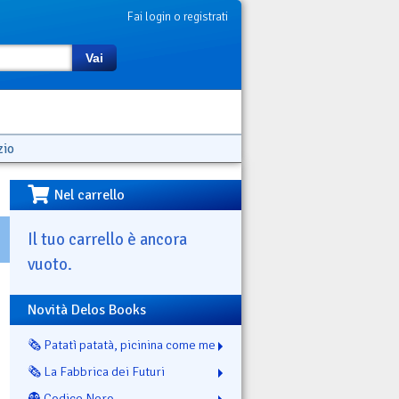
Fai login o registrati
Vai
zio
Nel carrello
Il tuo carrello è ancora
vuoto.
Novità Delos Books
🗞️ Patatì patatà, picinina come me
🗞️ La Fabbrica dei Futuri
👻 Codice Nero