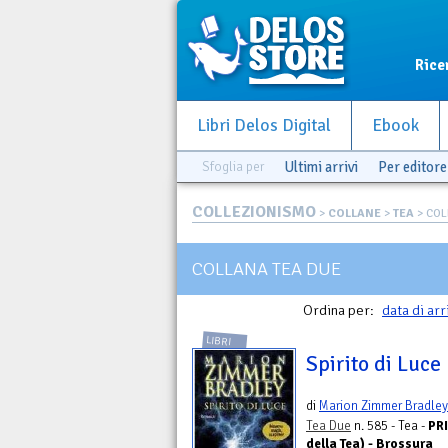
Rice
Libri Delos Digital
Ebook
Sfoglia per
Ultimi arrivi
Per editore
COLLEZIONISMO
>
COLLANE
>
TEA
> COL
COLLANA TEA DUE
Ordina per:
data di arr
LIBRI
Spirito di Luce
di
Marion Zimmer Bradley
Tea Due
n. 585 - Tea -
PRI
della Tea) - Brossura