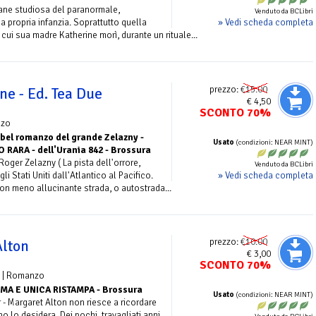
ane studiosa del paranormale,
Venduto da BCLibri
» Vedi scheda completa
la propria infanzia. Soprattutto quella
n cui sua madre Katherine morì, durante un rituale...
prezzo:
€15.00
ne - Ed. Tea Due
€ 4,50
SCONTO 70%
nzo
bel romanzo del grande Zelazny -
Usato
(condizioni: NEAR MINT)
 RARA - dell'Urania 842 - Brossura
Roger Zelazny ( La pista dell'orrore,
Venduto da BCLibri
» Vedi scheda completa
li Stati Uniti dall'Atlantico al Pacifico.
n meno allucinante strada, o autostrada...
prezzo:
€10.00
Alton
€ 3,00
SCONTO 70%
| Romanzo
IMA E UNICA RISTAMPA - Brossura
Usato
(condizioni: NEAR MINT)
r - Margaret Alton non riesce a ricordare
o lo desidera. Dei pochi, travagliati anni