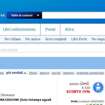
rca
Libri collezionismo
Premi
Altro
Per collana
Per autore
Serie complete
Libri d'arte
Per nego
LANA TEA DUE
ivo
più venduti
titolo
autore
uscita
numero
-
legenda condizioni
prezzo:
€14.00
€ 3,50
SCONTO 75%
| Romanzo
MA EDIZIONE (Solo ristampe uguali
Usato
(condizioni: NEAR MINT)