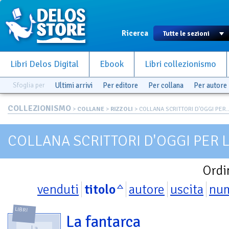
Ricerca
Libri Delos Digital
Ebook
Libri collezionismo
Sfoglia per
Ultimi arrivi
Per editore
Per collana
Per autore
COLLEZIONISMO
>
COLLANE
>
RIZZOLI
> COLLANA SCRITTORI D'OGGI PER..
COLLANA SCRITTORI D'OGGI PER 
Ordi
venduti
titolo
autore
uscita
nu
LIBRI
La fantarca
La