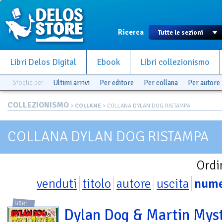
Ricerca
Libri Delos Digital
Ebook
Libri collezionismo
Sfoglia per
Ultimi arrivi
Per editore
Per collana
Per autore
COLLEZIONISMO
>
COLLANE
> COLLANA DYLAN DOG RISTAMPA
COLLANA DYLAN DOG RISTAMPA
Ordi
venduti
titolo
autore
uscita
num
LIBRI
Dylan Dog & Martin Mys