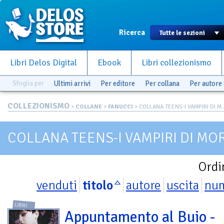
Ricerca
Libri Delos Digital
Ebook
Libri collezionismo
Sfoglia per
Ultimi arrivi
Per editore
Per collana
Per autore
COLLEZIONISMO
>
COLLANE
>
FANUCCI
> COLLANA TEENS-I VAMPIRI DI M..
COLLANA TEENS-I VAMPIRI DI MO
Ordi
venduti
titolo
autore
uscita
nu
LIBRI
Appuntamento al Buio -