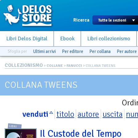
Ricerca
Libri Delos Digital
Ebook
Libri collezionismo
Sfoglia per
Ultimi arrivi
Per editore
Per collana
Per autore
COLLEZIONISMO
>
COLLANE
>
FANUCCI
> COLLANA TWEENS
COLLANA TWEENS
Ordi
venduti
titolo
autore
uscita
nu
LIBRI
Il Custode del Tempo