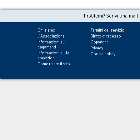
Problemi? Scrivi una mail
Chi siamo
Termini del servizio
L'Associazione
Diritto di recesso
Informazioni sui
Copyright
pagamenti
Privacy
Informazioni sulle
Cookie policy
spedizioni
Come usare il sito