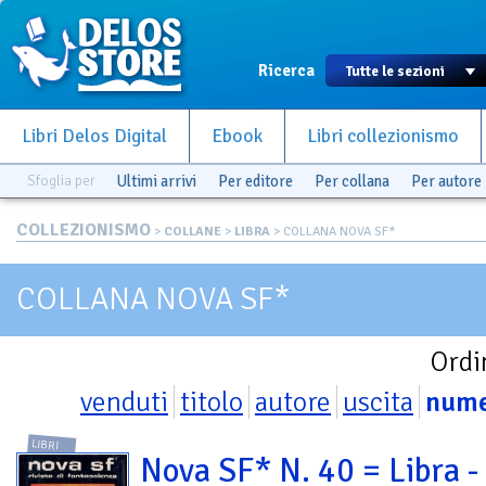
Ricerca
Libri Delos Digital
Ebook
Libri collezionismo
Sfoglia per
Ultimi arrivi
Per editore
Per collana
Per autore
COLLEZIONISMO
>
COLLANE
>
LIBRA
> COLLANA NOVA SF*
COLLANA NOVA SF*
Ordi
venduti
titolo
autore
uscita
num
LIBRI
Nova SF* N. 40 = Libra -