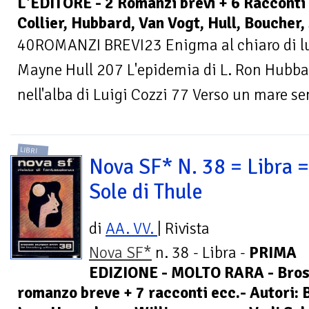
L'EDITORE - 2 Romanzi brevi + 6 Racconti 
Collier, Hubbard, Van Vogt, Hull, Boucher,
40ROMANZI BREVI23 Enigma al chiaro di lun
Mayne Hull 207 L'epidemia di L. Ron Hub
nell'alba di Luigi Cozzi 77 Verso un mare se
LIBRI
Nova SF* N. 38 = Libra = 
Sole di Thule
di
AA. VV.
| Rivista
Nova SF*
n. 38 - Libra -
PRIMA
EDIZIONE - MOLTO RARA - Bross
romanzo breve + 7 racconti ecc.- Autori: 