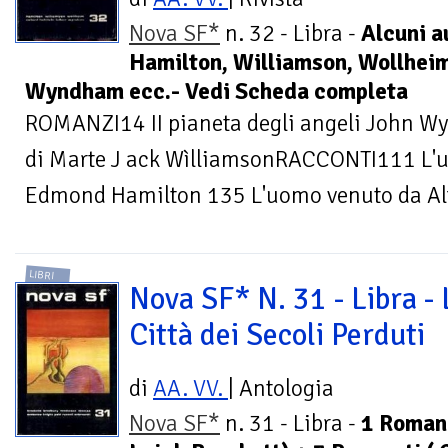
Nova SF*
n. 32 - Libra -
Alcuni a
Hamilton, Williamson, Wollheim,
Wyndham ecc.- Vedi Scheda completa
ROMANZI14 II pianeta degli angeli John Wy
di Marte J ack WìlliamsonRACCONTI111 L'uo
Edmond Hamilton 135 L'uomo venuto da Alfa
LIBRI
Nova SF* N. 31 - Libra - 
Città dei Secoli Perduti
di
AA. VV.
| Antologia
Nova SF*
n. 31 - Libra -
1 Roman