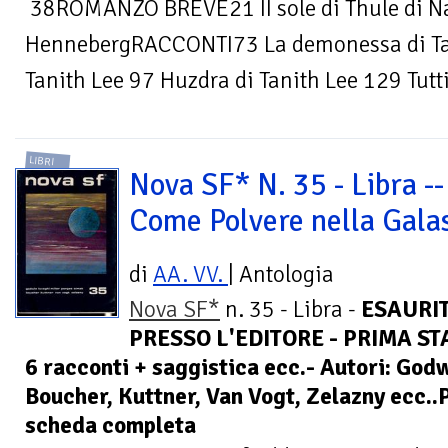
38ROMANZO BREVE21 II sole di Thule di Na
HennebergRACCONTI73 La demonessa di Tani
Tanith Lee 97 Huzdra di Tanith Lee 129 Tutti 
LIBRI
Nova SF* N. 35 - Libra --
Come Polvere nella Gala
di
AA. VV.
| Antologia
Nova SF*
n. 35 - Libra -
ESAURI
PRESSO L'EDITORE - PRIMA STA
6 racconti + saggistica ecc.- Autori: Godw
Boucher, Kuttner, Van Vogt, Zelazny ecc..
scheda completa