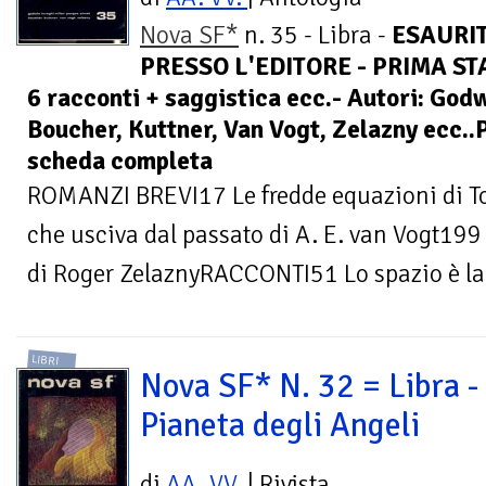
Nova SF*
n. 35 - Libra -
ESAURI
PRESSO L'EDITORE - PRIMA STA
6 racconti + saggistica ecc.- Autori: Godw
Boucher, Kuttner, Van Vogt, Zelazny ecc..
scheda completa
ROMANZI BREVI17 Le fredde equazioni di 
che usciva dal passato di A. E. van Vogt199 
di Roger ZelaznyRACCONTI51 Lo spazio è la.
LIBRI
Nova SF* N. 32 = Libra - 
Pianeta degli Angeli
di
AA. VV.
| Rivista