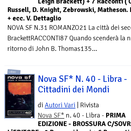
Leigh Brackett) + 7 Racconti ( 
Russell, D. Knight, Zebrowski, Matheson. 
+ ecc. V. Dettaglio
NOVA SF N.31 ROMANZO21 La città dei secol
BrackettRACCONTI87 Quando scenderà la not
ritorno di John B. Thomas135...
LIBRI
Nova SF* N. 40 - Libra -
Cittadini dei Mondi
di
Autori Vari
| Rivista
Nova SF*
n. 40 - Libra -
PRIMA
EDIZIONE - BROSSURA C/SOVR