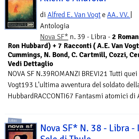
di
Alfred E. Van Vogt
e
AA. VV.
|
Antologia
Nova SF*
n. 39 - Libra -
2 Romanz
Ron Hubbard) + 7 Racconti ( A.E. Van Vogt,
Cummings, N. Bond, C. Cartmill, Cozzi, Ce
Vedi Dettaglio
NOVA SF N.39ROMANZI BREVI21 Tutti quei ca
Vogt193 L'ultima avventura del soldato della
HubbardRACCONTI67 Fantasmi atomici di A.
LIBRI
Nova SF* N. 38 - Libra - I