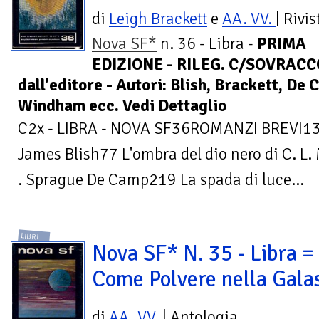
di
Leigh Brackett
e
AA. VV.
| Rivis
Nova SF*
n. 36 - Libra -
PRIMA
EDIZIONE - RILEG. C/SOVRACCOP
dall'editore - Autori: Blish, Brackett, De
Windham ecc. Vedi Dettaglio
C2x - LIBRA - NOVA SF36ROMANZI BREVI13 C
James Blish77 L'ombra del dio nero di C. L
. Sprague De Camp219 La spada di luce...
LIBRI
Nova SF* N. 35 - Libra =
Come Polvere nella Gala
di
AA. VV.
| Antologia