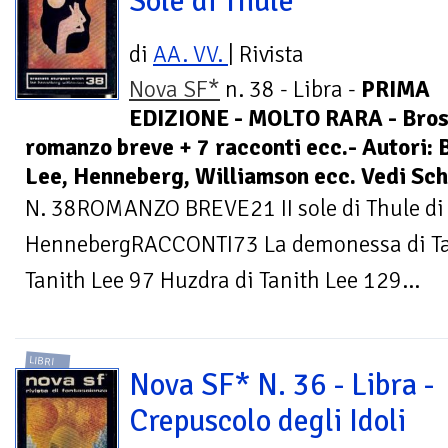
Sole di Thule
di
AA. VV.
| Rivista
Nova SF*
n. 38 - Libra -
PRIMA
EDIZIONE - MOLTO RARA - Bross
romanzo breve + 7 racconti ecc.- Autori: 
Lee, Henneberg, Williamson ecc. Vedi Sc
N. 38ROMANZO BREVE21 II sole di Thule di 
HennebergRACCONTI73 La demonessa di Tani
Tanith Lee 97 Huzdra di Tanith Lee 129...
LIBRI
Nova SF* N. 36 - Libra -
Crepuscolo degli Idoli