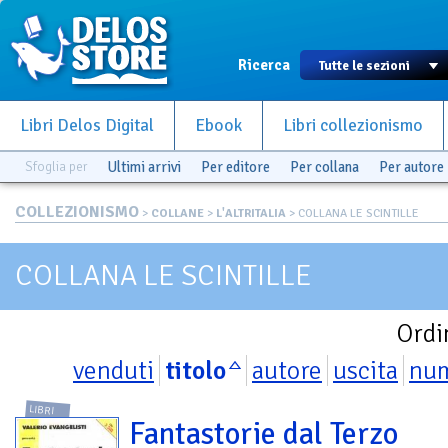
Ricerca
Libri Delos Digital
Ebook
Libri collezionismo
Sfoglia per
Ultimi arrivi
Per editore
Per collana
Per autore
COLLEZIONISMO
>
COLLANE
>
L'ALTRITALIA
> COLLANA LE SCINTILLE
COLLANA LE SCINTILLE
Ordi
venduti
titolo
autore
uscita
nu
LIBRI
Fantastorie dal Terzo