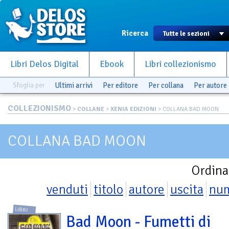
Ricerca
Libri Delos Digital
Ebook
Libri collezionismo
Sfoglia per
Ultimi arrivi
Per editore
Per collana
Per autore
COLLEZIONISMO
>
COLLANE
>
XENIA EDIZIONI
> COLLANA BAD MOON
COLLANA BAD MOON
Ordina
venduti
titolo
autore
uscita
nu
LIBRI
Bad Moon - Fumetti di