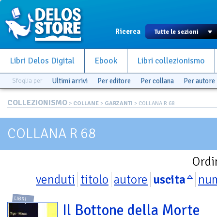
Ricerca
Libri Delos Digital
Ebook
Libri collezionismo
Sfoglia per
Ultimi arrivi
Per editore
Per collana
Per autore
COLLEZIONISMO
>
COLLANE
>
GARZANTI
> COLLANA R 68
COLLANA R 68
Ordi
venduti
titolo
autore
uscita
nu
LIBRI
Il Bottone della Morte