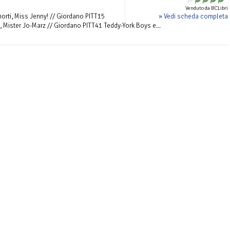
Venduto da BCLibri
» Vedi scheda completa
orti, Miss Jenny! // Giordano PITT15
 Mister Jo-Marz // Giordano PITT41 Teddy-York Boys e...