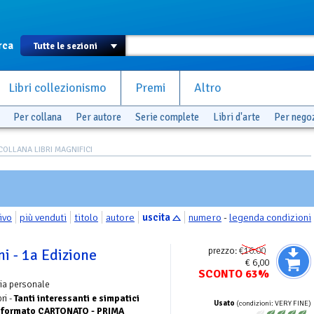
rca
Libri collezionismo
Premi
Altro
Per collana
Per autore
Serie complete
Libri d'arte
Per nego
COLLANA LIBRI MAGNIFICI
ivo
più venduti
titolo
autore
uscita
numero
-
legenda condizioni
prezzo:
€16.00
i - 1a Edizione
€ 6,00
SCONTO 63%
ia personale
ri -
Tanti interessanti e simpatici
Usato
(condizioni: VERY FINE)
de formato CARTONATO - PRIMA