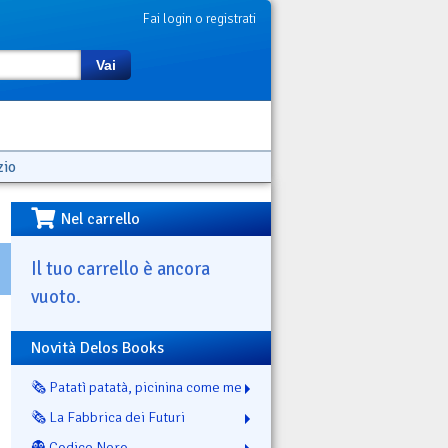
Fai login o registrati
Vai
zio
Nel carrello
Il tuo carrello è ancora
vuoto.
Novità Delos Books
🗞️ Patatì patatà, picinina come me
🗞️ La Fabbrica dei Futuri
👻 Codice Nero