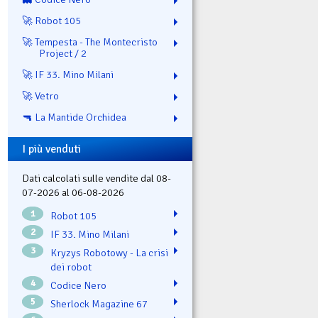
🚀 Robot 105
🚀 Tempesta - The Montecristo
Project / 2
🚀 IF 33. Mino Milani
🚀 Vetro
🔫 La Mantide Orchidea
I più venduti
Dati calcolati sulle vendite dal 08-
07-2026 al 06-08-2026
1
Robot 105
2
IF 33. Mino Milani
3
Kryzys Robotowy - La crisi
dei robot
4
Codice Nero
5
Sherlock Magazine 67