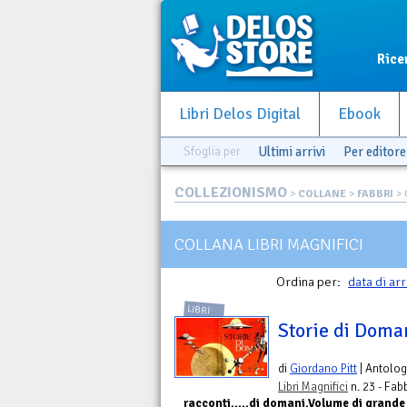
Rice
Libri Delos Digital
Ebook
Sfoglia per
Ultimi arrivi
Per editore
COLLEZIONISMO
>
COLLANE
>
FABBRI
> 
COLLANA LIBRI MAGNIFICI
Ordina per:
data di arr
LIBRI
Storie di Doman
di
Giordano Pitt
| Antolog
Libri Magnifici
n. 23 - Fabb
racconti.....di domani.Volume di gran