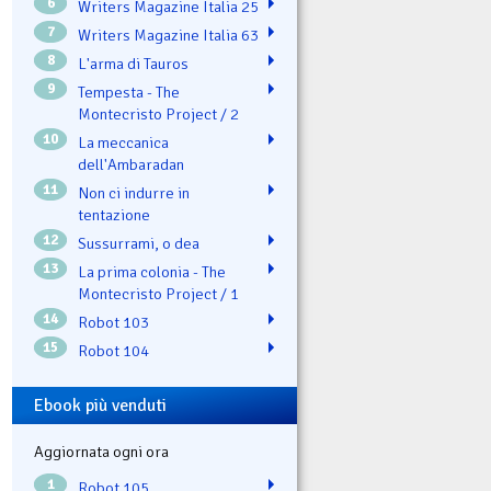
6
Writers Magazine Italia 25
7
Writers Magazine Italia 63
8
L'arma di Tauros
9
Tempesta - The
Montecristo Project / 2
10
La meccanica
dell'Ambaradan
11
Non ci indurre in
tentazione
12
Sussurrami, o dea
13
La prima colonia - The
Montecristo Project / 1
14
Robot 103
15
Robot 104
Ebook più venduti
Aggiornata ogni ora
1
Robot 105