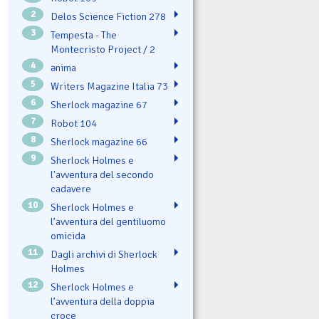
2
Delos Science Fiction 278
3
Tempesta - The
Montecristo Project / 2
4
ənima
5
Writers Magazine Italia 73
6
Sherlock magazine 67
7
Robot 104
8
Sherlock magazine 66
9
Sherlock Holmes e
l'avventura del secondo
cadavere
10
Sherlock Holmes e
l’avventura del gentiluomo
omicida
11
Dagli archivi di Sherlock
Holmes
12
Sherlock Holmes e
l’avventura della doppia
croce