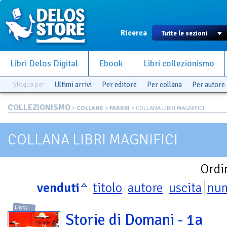
Ricerca
Libri Delos Digital
Ebook
Libri collezionismo
Sfoglia per
Ultimi arrivi
Per editore
Per collana
Per autore
COLLEZIONISMO
>
COLLANE
>
FABBRI
> COLLANA LIBRI MAGNIFICI
COLLANA LIBRI MAGNIFICI
Ordi
venduti
titolo
autore
uscita
nu
LIBRI
Storie di Domani - 1a