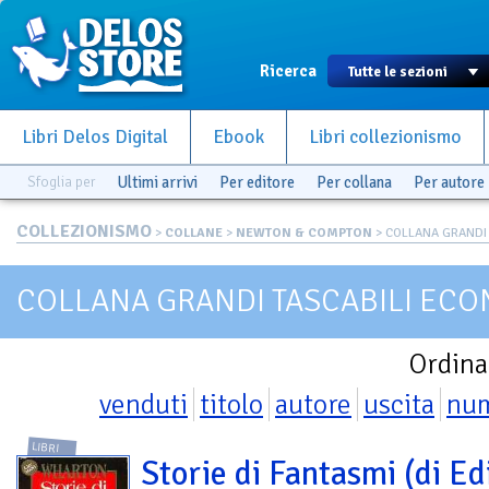
Ricerca
Libri Delos Digital
Ebook
Libri collezionismo
Sfoglia per
Ultimi arrivi
Per editore
Per collana
Per autore
COLLEZIONISMO
>
COLLANE
>
NEWTON & COMPTON
> COLLANA GRANDI T
COLLANA GRANDI TASCABILI ECO
Ordina
venduti
titolo
autore
uscita
nu
LIBRI
Storie di Fantasmi (di Ed