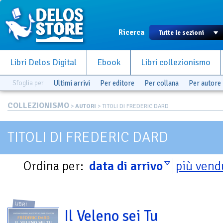
Ricerca
Libri Delos Digital
Ebook
Libri collezionismo
Sfoglia per
Ultimi arrivi
Per editore
Per collana
Per autore
COLLEZIONISMO
>
AUTORI
> TITOLI DI FREDERIC DARD
TITOLI DI FREDERIC DARD
Ordina per:
data di arrivo
più vend
LIBRI
Il Veleno sei Tu