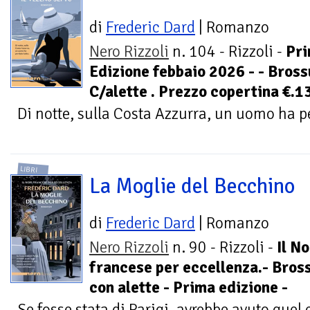
di
Frederic Dard
| Romanzo
Nero Rizzoli
n. 104 - Rizzoli -
Pr
Edizione febbaio 2026 - - Bros
C/alette . Prezzo copertina €.1
Di notte, sulla Costa Azzurra, un uomo ha p
LIBRI
La Moglie del Becchino
di
Frederic Dard
| Romanzo
Nero Rizzoli
n. 90 - Rizzoli -
Il No
francese per eccellenza.- Bros
con alette - Prima edizione -
Se fosse stata di Parigi, avrebbe avuto quel