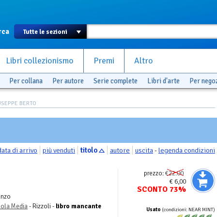
rca
Libri collezionismo
Premi
Altro
Per collana
Per autore
Serie complete
Libri d'arte
Per nego
IUSEPPE BERTO
data di arrivo
più venduti
titolo
autore
uscita
-
legenda condizioni
prezzo:
€22.00
€ 6,00
SCONTO 73%
anzo
cuola Media
- Rizzoli -
libro mancante
Usato
(condizioni: NEAR MINT)