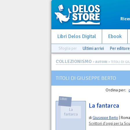
Rice
Libri Delos Digital
Ebook
Sfoglia per
Ultimi arrivi
Per editore
COLLEZIONISMO
>
AUTORI
> TITOLI DI G
TITOLI DI GIUSEPPE BERTO
Ordina per:
LIBRI
La fantarca
La
fantarca
di
Giuseppe Berto
| Rom
Scrittori d'oggi per la S