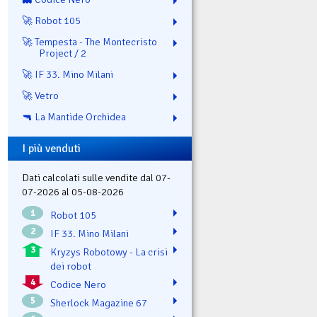
🚀 Robot 105
🚀 Tempesta - The Montecristo
Project / 2
🚀 IF 33. Mino Milani
🚀 Vetro
🔫 La Mantide Orchidea
I più venduti
Dati calcolati sulle vendite dal 07-
07-2026 al 05-08-2026
1
Robot 105
2
IF 33. Mino Milani
3
Kryzys Robotowy - La crisi
dei robot
4
Codice Nero
5
Sherlock Magazine 67