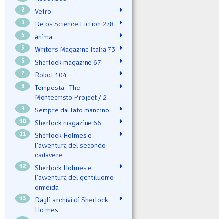
2
Vetro
3
Delos Science Fiction 278
4
ənima
5
Writers Magazine Italia 73
6
Sherlock magazine 67
7
Robot 104
8
Tempesta - The
Montecristo Project / 2
9
Sempre dal lato mancino
10
Sherlock magazine 66
11
Sherlock Holmes e
l'avventura del secondo
cadavere
12
Sherlock Holmes e
l’avventura del gentiluomo
omicida
13
Dagli archivi di Sherlock
Holmes