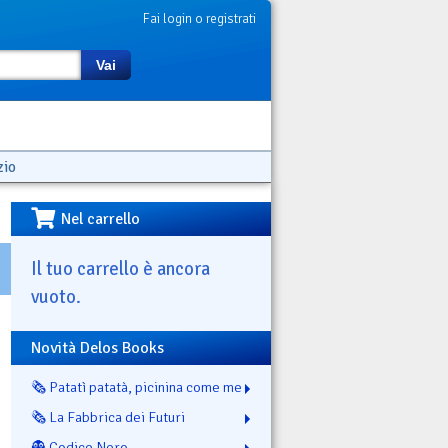
Fai login o registrati
Vai
zio
Nel carrello
Il tuo carrello è ancora
vuoto.
Novità Delos Books
🗞️ Patatì patatà, picinina come me
🗞️ La Fabbrica dei Futuri
👻 Codice Nero