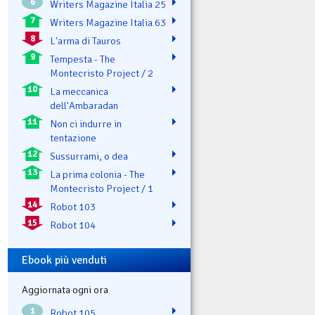
6
Writers Magazine Italia 25
7
Writers Magazine Italia 63
8
L'arma di Tauros
9
Tempesta - The
Montecristo Project / 2
10
La meccanica
dell'Ambaradan
11
Non ci indurre in
tentazione
12
Sussurrami, o dea
13
La prima colonia - The
Montecristo Project / 1
14
Robot 103
15
Robot 104
Ebook più venduti
Aggiornata ogni ora
1
Robot 105