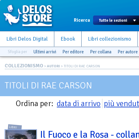
Ricerca
Libri Delos Digital
Ebook
Libri collezionismo
Sfoglia per
Ultimi arrivi
Per editore
Per collana
Per autore
COLLEZIONISMO
>
AUTORI
> TITOLI DI RAE CARSON
TITOLI DI RAE CARSON
Ordina per:
data di arrivo
più vendut
LIBRI
Il Fuoco e la Rosa - collan