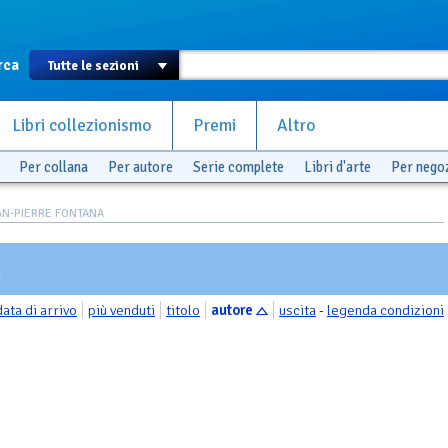
rca
Libri collezionismo
Premi
Altro
Per collana
Per autore
Serie complete
Libri d'arte
Per nego
EAN-PIERRE FONTANA
A
data di arrivo
più venduti
titolo
autore
uscita
-
legenda condizioni