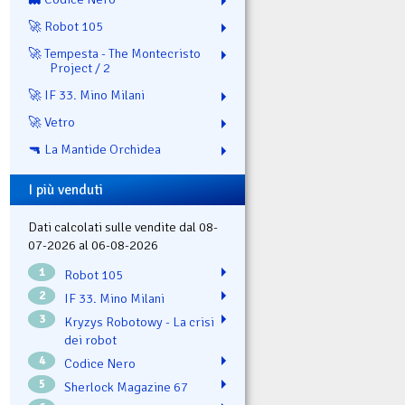
🚀 Robot 105
🚀 Tempesta - The Montecristo
Project / 2
🚀 IF 33. Mino Milani
🚀 Vetro
🔫 La Mantide Orchidea
I più venduti
Dati calcolati sulle vendite dal 08-
07-2026 al 06-08-2026
1
Robot 105
2
IF 33. Mino Milani
3
Kryzys Robotowy - La crisi
dei robot
4
Codice Nero
5
Sherlock Magazine 67