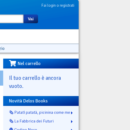
Fai login o registrati
Vai
zio
Nel carrello
Il tuo carrello è ancora
vuoto.
Novità Delos Books
🗞️ Patatì patatà, picinina come me
🗞️ La Fabbrica dei Futuri
👻 Codice Nero