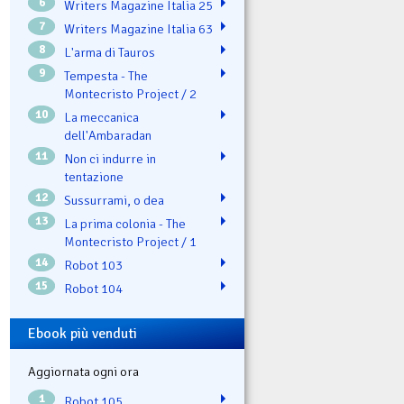
6
Writers Magazine Italia 25
7
Writers Magazine Italia 63
8
L'arma di Tauros
9
Tempesta - The
Montecristo Project / 2
10
La meccanica
dell'Ambaradan
11
Non ci indurre in
tentazione
12
Sussurrami, o dea
13
La prima colonia - The
Montecristo Project / 1
14
Robot 103
15
Robot 104
Ebook più venduti
Aggiornata ogni ora
1
Robot 105