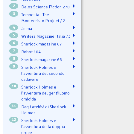
2
Delos Science Fiction 278
3
Tempesta - The
Montecristo Project / 2
4
ənima
5
Writers Magazine Italia 73
6
Sherlock magazine 67
7
Robot 104
8
Sherlock magazine 66
9
Sherlock Holmes e
l'avventura del secondo
cadavere
10
Sherlock Holmes e
l’avventura del gentiluomo
omicida
11
Dagli archivi di Sherlock
Holmes
12
Sherlock Holmes e
l’avventura della doppia
croce