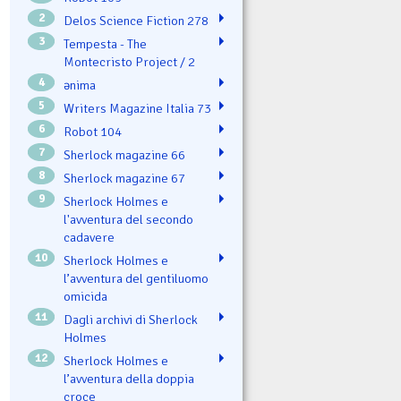
2
Delos Science Fiction 278
3
Tempesta - The
Montecristo Project / 2
4
ənima
5
Writers Magazine Italia 73
6
Robot 104
7
Sherlock magazine 66
8
Sherlock magazine 67
9
Sherlock Holmes e
l'avventura del secondo
cadavere
10
Sherlock Holmes e
l’avventura del gentiluomo
omicida
11
Dagli archivi di Sherlock
Holmes
12
Sherlock Holmes e
l’avventura della doppia
croce