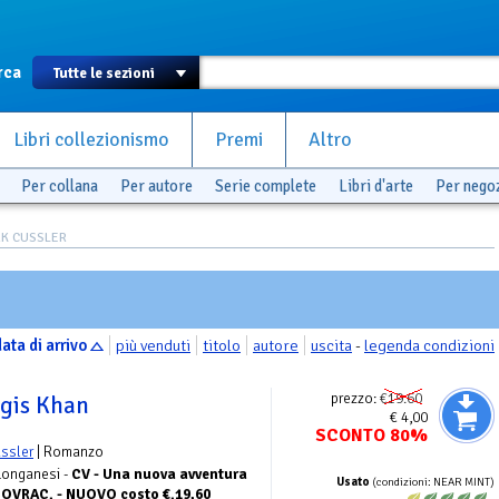
rca
Libri collezionismo
Premi
Altro
Per collana
Per autore
Serie complete
Libri d'arte
Per nego
IRK CUSSLER
ata di arrivo
più venduti
titolo
autore
uscita
-
legenda condizioni
prezzo:
€19.60
ngis Khan
€ 4,00
SCONTO 80%
ussler
| Romanzo
 Longanesi -
CV - Una nuova avventura
Usato
(condizioni: NEAR MINT)
C/SOVRAC. - NUOVO costo €.19,60