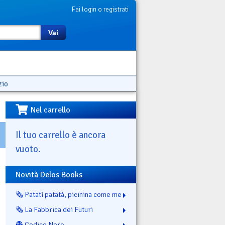
Fai login o registrati
Vai
zio
Nel carrello
Il tuo carrello è ancora
vuoto.
Novità Delos Books
🗞️ Patatì patatà, picinina come me
🗞️ La Fabbrica dei Futuri
👻 Codice Nero