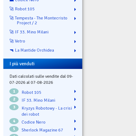
🚀 Robot 105
🚀 Tempesta - The Montecristo
Project / 2
🚀 IF 33. Mino Milani
🚀 Vetro
🔫 La Mantide Orchidea
I più venduti
Dati calcolati sulle vendite dal 09-
07-2026 al 07-08-2026
1
Robot 105
2
IF 33. Mino Milani
3
Kryzys Robotowy - La crisi
dei robot
4
Codice Nero
5
Sherlock Magazine 67