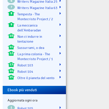
6
Writers Magazine Italia 25
7
Writers Magazine Italia 63
8
Tempesta - The
Montecristo Project / 2
9
La meccanica
dell'Ambaradan
10
Non ci indurre in
tentazione
11
Sussurrami, o dea
12
La prima colonia - The
Montecristo Project / 1
13
Robot 103
14
Robot 104
15
Oltre il pianeta del vento
Ebook più venduti
Aggiornata ogni ora
1
Robot 105