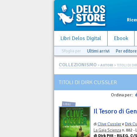
Rice
Libri Delos Digital
Ebook
Sfoglia per
Ultimi arrivi
Per editore
COLLEZIONISMO
>
AUTORI
> TITOLI DI D
TITOLI DI DIRK CUSSLER
Ordina per:
d
LIBRI
Il Tesoro di Ge
di
Clive Cussler
e
Dirk C
La Gaja Scienza
n. 882 -
di Dirk Pitt - RILEG. 