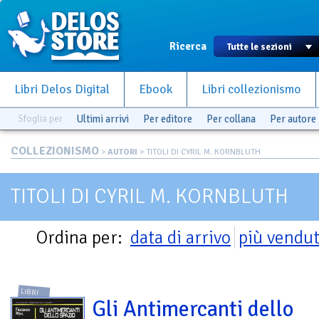
Ricerca
Libri Delos Digital
Ebook
Libri collezionismo
Sfoglia per
Ultimi arrivi
Per editore
Per collana
Per autore
COLLEZIONISMO
>
AUTORI
> TITOLI DI CYRIL M. KORNBLUTH
TITOLI DI CYRIL M. KORNBLUTH
Ordina per:
data di arrivo
più vendut
LIBRI
Gli Antimercanti dello