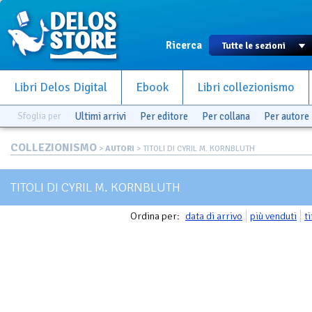
Ricerca
Libri Delos Digital
Ebook
Libri collezionismo
Sfoglia per
Ultimi arrivi
Per editore
Per collana
Per autore
COLLEZIONISMO
>
AUTORI
> TITOLI DI CYRIL M. KORNBLUTH
TITOLI DI CYRIL M. KORNBLUTH
Ordina per:
data di arrivo
più venduti
t