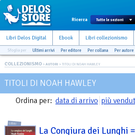
Ricerca
Libri Delos Digital
Ebook
Libri collezionismo
Sfoglia per
Ultimi arrivi
Per editore
Per collana
Per autore
COLLEZIONISMO
>
AUTORI
> TITOLI DI NOAH HAWLEY
TITOLI DI NOAH HAWLEY
Ordina per:
data di arrivo
più vendut
LIBRI
La Congiura dei Lunghi 