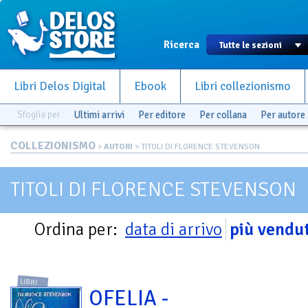
Ricerca
Libri Delos Digital
Ebook
Libri collezionismo
Sfoglia per
Ultimi arrivi
Per editore
Per collana
Per autore
COLLEZIONISMO
>
AUTORI
> TITOLI DI FLORENCE STEVENSON
TITOLI DI FLORENCE STEVENSON
Ordina per:
data di arrivo
più vendut
LIBRI
OFELIA -