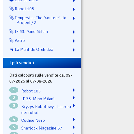
🚀 Robot 105
🚀 Tempesta - The Montecristo
Project / 2
🚀 IF 33. Mino Milani
🚀 Vetro
🔫 La Mantide Orchidea
I più venduti
Dati calcolati sulle vendite dal 09-
07-2026 al 07-08-2026
1
Robot 105
2
IF 33. Mino Milani
3
Kryzys Robotowy - La crisi
dei robot
4
Codice Nero
5
Sherlock Magazine 67