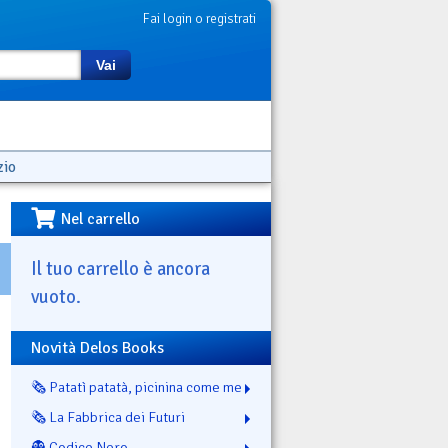
Fai login o registrati
Vai
zio
Nel carrello
Il tuo carrello è ancora
vuoto.
Novità Delos Books
🗞️ Patatì patatà, picinina come me
🗞️ La Fabbrica dei Futuri
👻 Codice Nero