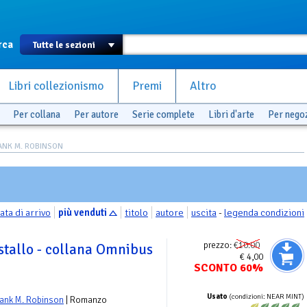
rca
Libri collezionismo
Premi
Altro
Per collana
Per autore
Serie complete
Libri d'arte
Per nego
RANK M. ROBINSON
ata di arrivo
più venduti
titolo
autore
uscita
-
legenda condizioni
prezzo:
€10.00
istallo - collana Omnibus
€ 4,00
SCONTO 60%
Usato
(condizioni: NEAR MINT)
rank M. Robinson
| Romanzo