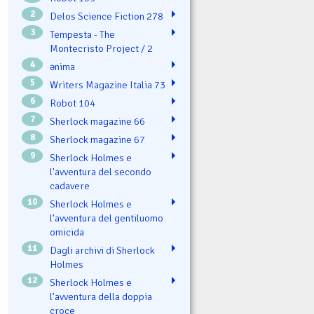
2
Delos Science Fiction 278
3
Tempesta - The
Montecristo Project / 2
4
ənima
5
Writers Magazine Italia 73
6
Robot 104
7
Sherlock magazine 66
8
Sherlock magazine 67
9
Sherlock Holmes e
l'avventura del secondo
cadavere
10
Sherlock Holmes e
l’avventura del gentiluomo
omicida
11
Dagli archivi di Sherlock
Holmes
12
Sherlock Holmes e
l’avventura della doppia
croce