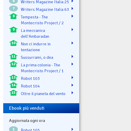
6
Writers Magazine Italia 25
7
Writers Magazine Italia 63
8
Tempesta - The
Montecristo Project / 2
9
La meccanica
dell'Ambaradan
10
Non ci indurre in
tentazione
11
Sussurrami, o dea
12
La prima colonia - The
Montecristo Project / 1
13
Robot 103
14
Robot 104
15
Oltre il pianeta del vento
Ebook più venduti
Aggiornata ogni ora
1
Robot 105