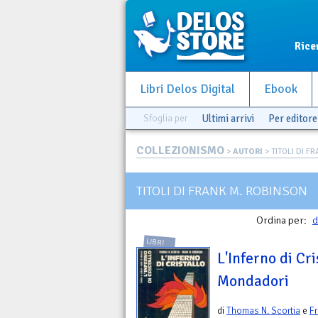
Rice
Libri Delos Digital
Ebook
Sfoglia per
Ultimi arrivi
Per editore
COLLEZIONISMO
>
AUTORI
> TITOLI DI F
TITOLI DI FRANK M. ROBINSON
Ordina per:
d
LIBRI
L'Inferno di Cr
Mondadori
di
Thomas N. Scortia
e
F