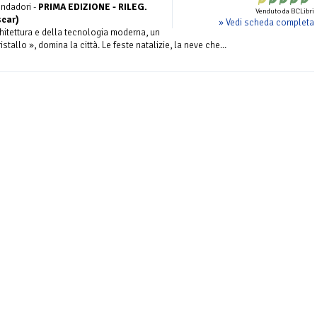
ndadori -
PRIMA EDIZIONE - RILEG.
Venduto da BCLibri
scar)
» Vedi scheda completa
hitettura e della tecnologia moderna, un
istallo », domina la città. Le feste natalizie, la neve che...