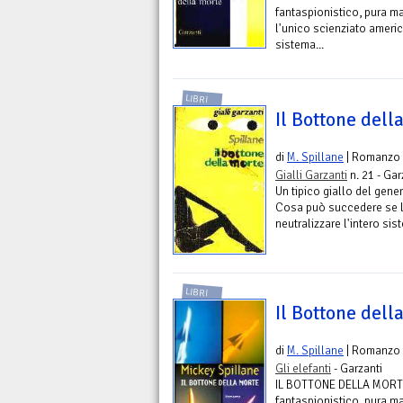
fantaspionistico, pura m
l'unico scienziato americ
sistema...
LIBRI
Il Bottone dell
di
M. Spillane
| Romanzo
Gialli Garzanti
n. 21 - Gar
Un tipico giallo del gene
Cosa può succedere se l'
neutralizzare l'intero sis
LIBRI
Il Bottone dell
di
M. Spillane
| Romanzo
Gli elefanti
- Garzanti
IL BOTTONE DELLA MORTEU
fantaspionistico, pura m