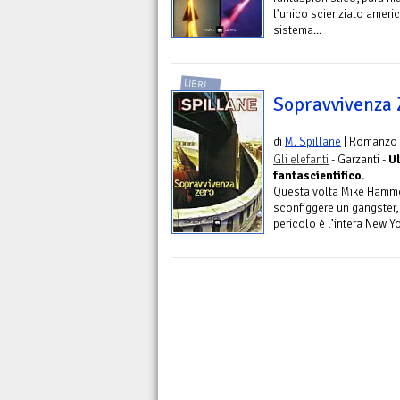
l'unico scienziato americ
sistema...
LIBRI
Sopravvivenza 
di
M. Spillane
| Romanzo
Gli elefanti
- Garzanti -
Ul
fantascientifico.
Questa volta Mike Hamme
sconfiggere un gangster, r
pericolo è l’intera New Yo