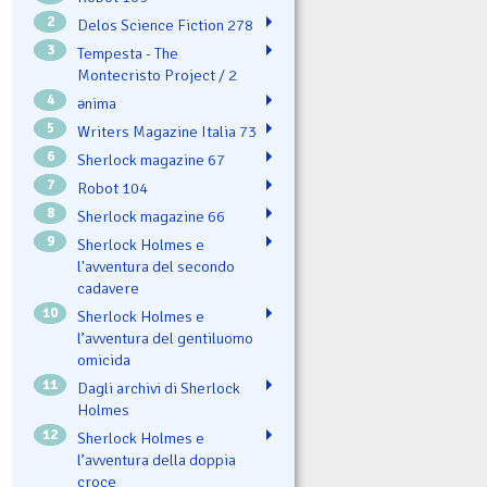
2
Delos Science Fiction 278
3
Tempesta - The
Montecristo Project / 2
4
ənima
5
Writers Magazine Italia 73
6
Sherlock magazine 67
7
Robot 104
8
Sherlock magazine 66
9
Sherlock Holmes e
l'avventura del secondo
cadavere
10
Sherlock Holmes e
l’avventura del gentiluomo
omicida
11
Dagli archivi di Sherlock
Holmes
12
Sherlock Holmes e
l’avventura della doppia
croce