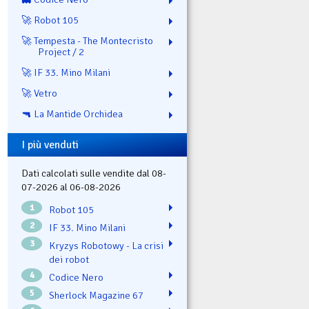
🚀 Robot 105
🚀 Tempesta - The Montecristo
Project / 2
🚀 IF 33. Mino Milani
🚀 Vetro
🔫 La Mantide Orchidea
I più venduti
Dati calcolati sulle vendite dal 08-
07-2026 al 06-08-2026
1
Robot 105
2
IF 33. Mino Milani
3
Kryzys Robotowy - La crisi
dei robot
4
Codice Nero
5
Sherlock Magazine 67