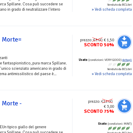
arca Spillane. Cosa può succedere se
Venduto da BCLibri
» Vedi scheda completa
ano in grado di neutralizzare l'intero
a Morte=
prezzo:
€3.00
€ 1,50
SCONTO 50%
zanti
Usato
(condizioni: VERY GOOD)
dettagli
re fantaspionistico, pura marca Spillane.
unico scienziato americano in grado di
Venduto da BCLibri
» Vedi scheda completa
tema antimissilistico del paese è...
prezzo:
€12.00
a Morte -
€ 3,00
SCONTO 75%
Usato
(condizioni: MINT)
n tipico giallo del genere
arca Spillane. Cosa può succedere se
Venduto da BCLibri