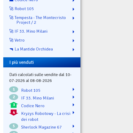
🚀 Robot 105
🚀 Tempesta - The Montecristo
Project / 2
🚀 IF 33. Mino Milani
🚀 Vetro
🔫 La Mantide Orchidea
I più venduti
Dati calcolati sulle vendite dal 10-
07-2026 al 08-08-2026
1
Robot 105
2
IF 33. Mino Milani
3
Codice Nero
4
Kryzys Robotowy - La crisi
dei robot
5
Sherlock Magazine 67