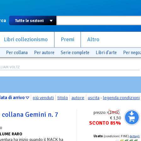
rca
Libri collezionismo
Premi
Altro
Per collana
Per autore
Serie complete
Libri d'arte
Per nego
ILLIAM VOLTZ
ata di arrivo
più venduti
titolo
autore
uscita
-
legenda condizioni
prezzo:
€10.00
- collana Gemini n. 7
€ 1,50
SCONTO 85%
o
LUME RARO
Usato
(condizioni: FINE)
dettagli
vventura ha inizio quando il MACK ha