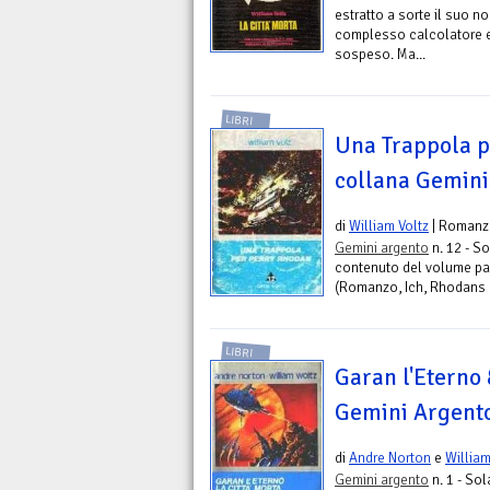
estratto a sorte il suo nom
complesso calcolatore el
sospeso. Ma...
LIBRI
Una Trappola p
collana Gemini
di
William Voltz
| Romanz
Gemini argento
n. 12 - So
contenuto del volume pa
(Romanzo, Ich, Rhodans M
LIBRI
Garan l'Eterno 
Gemini Argent
di
Andre Norton
e
William
Gemini argento
n. 1 - Sol