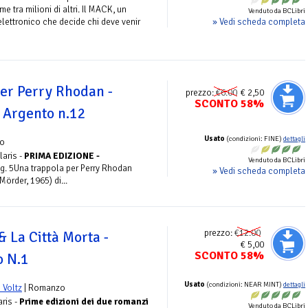
e tra milioni di altri. Il MACK, un
Venduto da BCLibri
» Vedi scheda completa
ettronico che decide chi deve venir
er Perry Rhodan -
prezzo:
€6.00
€ 2,50
SCONTO 58%
 Argento n.12
Usato
(condizioni: FINE)
dettagli
o
laris -
PRIMA EDIZIONE -
Venduto da BCLibri
g. 5Una trappola per Perry Rhodan
» Vedi scheda completa
örder, 1965) di...
prezzo:
€12.00
& La Città Morta -
€ 5,00
SCONTO 58%
o N.1
Usato
(condizioni: NEAR MINT)
dettagli
 Voltz
| Romanzo
aris -
Prime edizioni dei due romanzi
Venduto da BCLibri