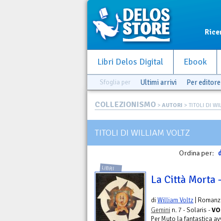
Rice
Libri Delos Digital
Ebook
Sfoglia per
Ultimi arrivi
Per editore
COLLEZIONISMO
>
AUTORI
> TITOLI DI W
TITOLI DI WILLIAM VOLTZ
Ordina per:
d
LIBRI
La Città Morta 
di
William Voltz
| Romanz
Gemini
n. 7 - Solaris -
VO
Per Muto la fantastica a