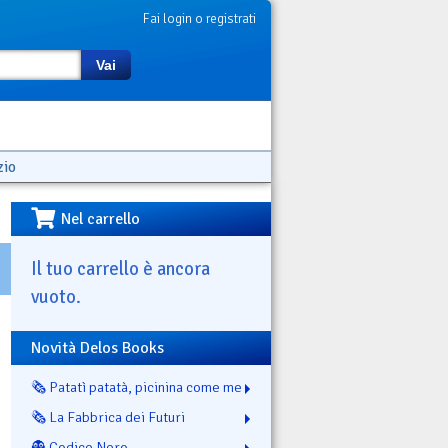
Fai login o registrati
Vai
zio
Nel carrello
Il tuo carrello è ancora
vuoto.
Novità Delos Books
🗞️ Patatì patatà, picinina come me
🗞️ La Fabbrica dei Futuri
👻 Codice Nero