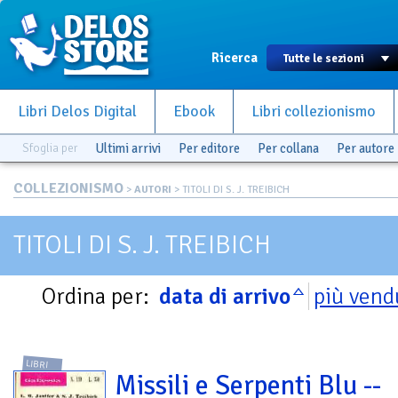
Ricerca
Libri Delos Digital
Ebook
Libri collezionismo
Sfoglia per
Ultimi arrivi
Per editore
Per collana
Per autore
COLLEZIONISMO
>
AUTORI
> TITOLI DI S. J. TREIBICH
TITOLI DI S. J. TREIBICH
Ordina per:
data di arrivo
più vend
LIBRI
Missili e Serpenti Blu --