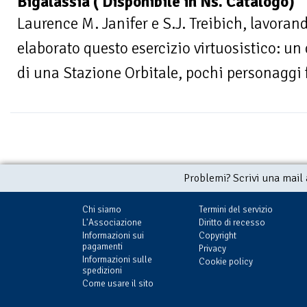
Bigalassia ( Disponibile in Ns. Catalogo)
Laurence M. Janifer e S.J. Treibich, lavora
elaborato questo esercizio virtuosistico: un
di una Stazione Orbitale, pochi personaggi 
Problemi? Scrivi una mail
Chi siamo
Termini del servizio
L'Associazione
Diritto di recesso
Informazioni sui
Copyright
pagamenti
Privacy
Informazioni sulle
Cookie policy
spedizioni
Come usare il sito