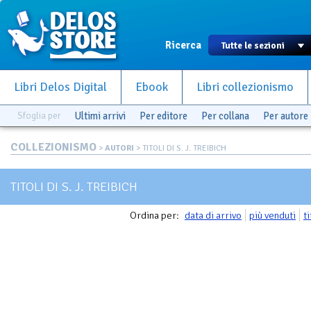
Ricerca
Libri Delos Digital
Ebook
Libri collezionismo
Sfoglia per
Ultimi arrivi
Per editore
Per collana
Per autore
COLLEZIONISMO
>
AUTORI
> TITOLI DI S. J. TREIBICH
TITOLI DI S. J. TREIBICH
Ordina per:
data di arrivo
più venduti
t