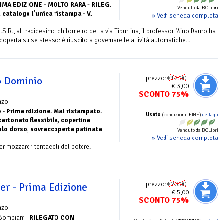
IMA EDIZIONE - MOLTO RARA - RILEG.
Venduto da BCLibri
 catalogo l'unica ristampa - V.
» Vedi scheda completa
S.R., al tredicesimo chilometro della via Tiburtina, il professor Mino Dauro ha
operta su se stesso: è riuscito a governare le attività automatiche...
prezzo:
€12.00
o Dominio
€ 3,00
SCONTO 75%
nzo
o -
Prima rdizione. Mai ristampato.
Usato
(condizioni: FINE)
dettagli
cartonato flessibile, copertina
solo dorso, sovraccoperta patinata
Venduto da BCLibri
» Vedi scheda completa
r mozzare i tentacoli del potere.
prezzo:
€20.00
er - Prima Edizione
€ 5,00
SCONTO 75%
nzo
Bompiani -
RILEGATO CON