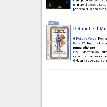
Il semplice annuncio su un
un mare di petrolio sotto 
partenza di un complesso 
LIBRI
Il Robot e il Mi
di
Roberto Vacca
| Roma
Bur
n. 27 - Rizzoli -
Prima
prima edizione
C2x - Il dottor Mino Dauro
cervello come una calcol
di duemila operazioni al 