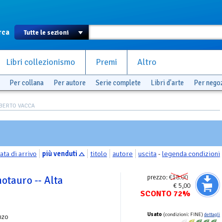
rca
Libri collezionismo
Premi
Altro
Per collana
Per autore
Serie complete
Libri d'arte
Per nego
OBERTO VACCA
ata di arrivo
più venduti
titolo
autore
uscita
-
legenda condizioni
prezzo:
€18.00
notauro -- Alta
€ 5,00
SCONTO 72%
Usato
(condizioni: FINE)
dettagli
nzo