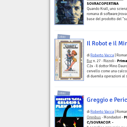
SOVRACOPERTINA
Quando Krall, uno scienzi
romana di software,trova 
base del prodotto del "s
LIBRI
Il Robot e il M
di
Roberto Vacca
| Roma
Bur
n. 27 - Rizzoli -
Prima
C2x - Il dottor Mino Dauro
cervello come una calcol
di duemila operazioni al 
LIBRI
Greggio e Peri
di
Roberto Vacca
| Roma
Omnibus
- Mondadori -
P
C/SOVRACOP. -