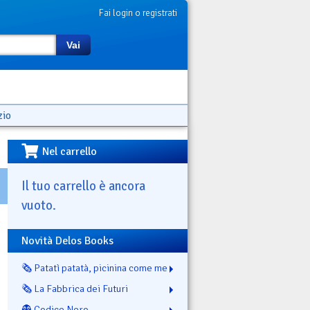
Fai login o registrati
Vai
zio
Nel carrello
Il tuo carrello è ancora
vuoto.
Novità Delos Books
🗞️ Patatì patatà, picinina come me
🗞️ La Fabbrica dei Futuri
👻 Codice Nero