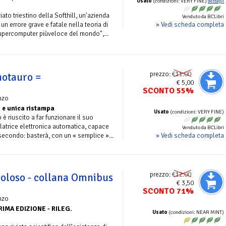
Usato
(condizioni: VERY FINE)
dettagli
ato triestino della Softhill, un'azienda
Venduto da BCLibri
» Vedi scheda completa
un errore grave e fatale nella teoria di
upercomputer piùveloce del mondo",...
prezzo:
€11.00
inotauro =
€ 5,00
SCONTO 55%
nzo
 e unica ristampa
Usato
(condizioni: VERY FINE)
 è riuscito a far funzionare il suo
atrice elettronica automatica, capace
Venduto da BCLibri
» Vedi scheda completa
secondo: basterà, con un « semplice »...
prezzo:
€12.00
coloso - collana Omnibus
€ 3,50
SCONTO 71%
nzo
RIMA EDIZIONE - RILEG.
Usato
(condizioni: NEAR MINT)