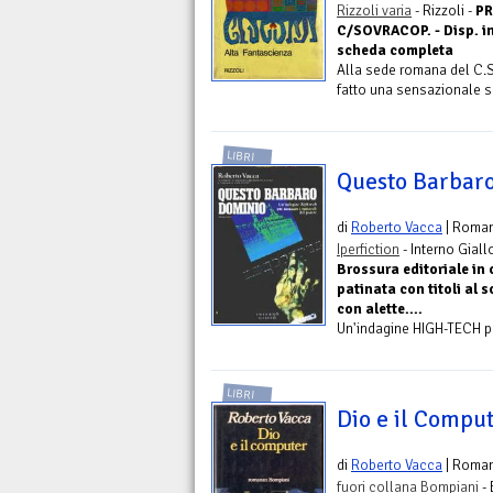
Rizzoli varia
- Rizzoli -
PR
C/SOVRACOP. - Disp. in
scheda completa
Alla sede romana del C.S.
fatto una sensazionale sc
LIBRI
Questo Barbar
di
Roberto Vacca
| Roma
Iperfiction
- Interno Giall
Brossura editoriale in 
patinata con titoli al 
con alette....
Un'indagine HIGH-TECH pe
LIBRI
Dio e il Comput
di
Roberto Vacca
| Roma
fuori collana Bompiani
- 