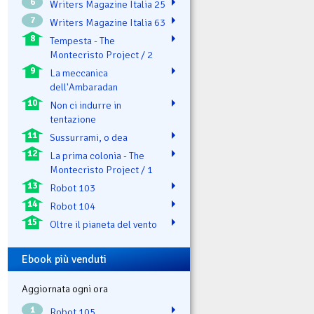
6
Writers Magazine Italia 25
7
Writers Magazine Italia 63
8
Tempesta - The
Montecristo Project / 2
9
La meccanica
dell'Ambaradan
10
Non ci indurre in
tentazione
11
Sussurrami, o dea
12
La prima colonia - The
Montecristo Project / 1
13
Robot 103
14
Robot 104
15
Oltre il pianeta del vento
Ebook più venduti
Aggiornata ogni ora
1
Robot 105