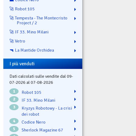
🚀 Robot 105
🚀 Tempesta - The Montecristo
Project / 2
🚀 IF 33. Mino Milani
🚀 Vetro
🔫 La Mantide Orchidea
I più venduti
Dati calcolati sulle vendite dal 09-
07-2026 al 07-08-2026
1
Robot 105
2
IF 33. Mino Milani
3
Kryzys Robotowy - La crisi
dei robot
4
Codice Nero
5
Sherlock Magazine 67