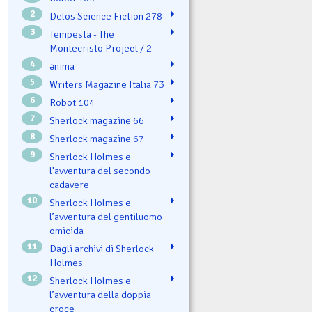
2
Delos Science Fiction 278
3
Tempesta - The
Montecristo Project / 2
4
ənima
5
Writers Magazine Italia 73
6
Robot 104
7
Sherlock magazine 66
8
Sherlock magazine 67
9
Sherlock Holmes e
l'avventura del secondo
cadavere
10
Sherlock Holmes e
l’avventura del gentiluomo
omicida
11
Dagli archivi di Sherlock
Holmes
12
Sherlock Holmes e
l’avventura della doppia
croce