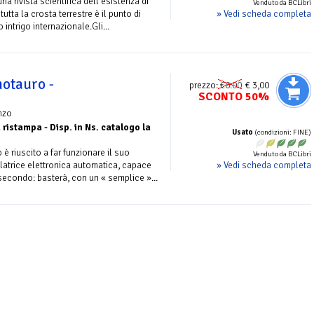
a rivista scientifica dell’esistenza di
Venduto da BCLibri
» Vedi scheda completa
tutta la crosta terrestre è il punto di
intrigo internazionale.Gli...
notauro -
prezzo:
€6.00
€ 3,00
SCONTO 50%
nzo
 ristampa - Disp. in Ns. catalogo la
Usato
(condizioni: FINE)
 è riuscito a far funzionare il suo
Venduto da BCLibri
» Vedi scheda completa
atrice elettronica automatica, capace
secondo: basterà, con un « semplice »...