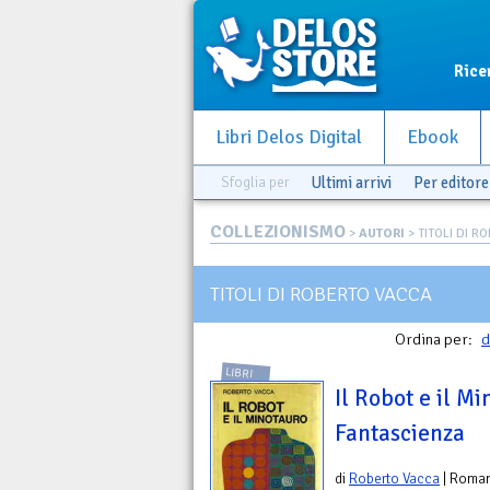
Rice
Libri Delos Digital
Ebook
Sfoglia per
Ultimi arrivi
Per editore
COLLEZIONISMO
>
AUTORI
> TITOLI DI R
TITOLI DI ROBERTO VACCA
Ordina per:
d
LIBRI
Il Robot e il Mi
Fantascienza
di
Roberto Vacca
| Roma