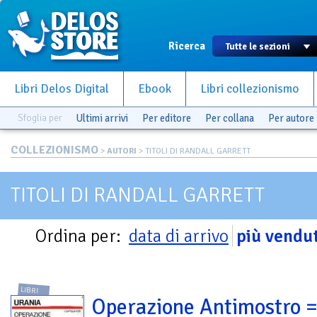
Ricerca
Libri Delos Digital
Ebook
Libri collezionismo
Sfoglia per
Ultimi arrivi
Per editore
Per collana
Per autore
COLLEZIONISMO
>
AUTORI
> TITOLI DI RANDALL GARRETT
TITOLI DI RANDALL GARRETT
Ordina per:
data di arrivo
più vendut
LIBRI
Operazione Antimostro 