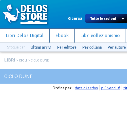
Ricerca
Libri Delos Digital
Ebook
Libri collezionismo
Sfoglia per
Ultimi arrivi
Per editore
Per collana
Per autore
LIBRI
>
CICLI
> CICLO DUNE
CICLO DUNE
Ordina per:
data di arrivo
più venduti
ti