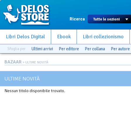
Ricerca
Libri Delos Digital
Ebook
Libri collezionismo
Sfoglia per
Ultimi arrivi
Per editore
Per collana
Per autore
BAZAAR
> ULTIME NOVITÀ
ULTIME NOVITÀ
Nessun titolo disponibile trovato.