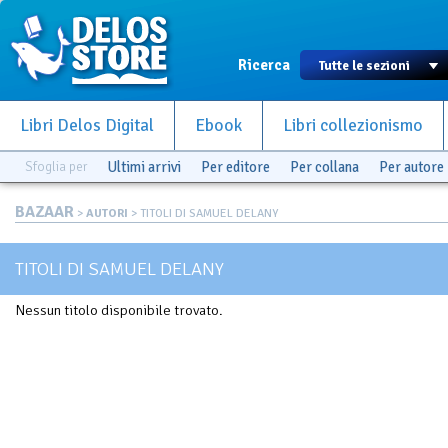
Ricerca
Libri Delos Digital
Ebook
Libri collezionismo
Sfoglia per
Ultimi arrivi
Per editore
Per collana
Per autore
BAZAAR
>
AUTORI
> TITOLI DI SAMUEL DELANY
TITOLI DI SAMUEL DELANY
Nessun titolo disponibile trovato.